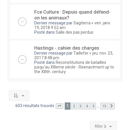
Fce Culture : Depuis quand défend-
on les animaux?
Dernier message par
Sagiterra
«
ven. janv.
19, 2018 9:52 am
Posté dans
Salle des pas perdus
Hastings - cahier des charges
Dernier message par
Taillefer
«
jeu. nov. 23,
2017 8:48 pm
Posté dans
Reconstitutions de batailles
jusqu'au XIIIeme siècle - Reenactment up to
the XIIIth. century
603 résultats trouvés
1
…
2
3
4
5
13
Page
1
sur
13
Suivante
Aller à