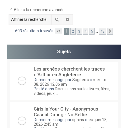
e
Aller à la recherche avancée
r
Rechercher
Recherche avancée
c
h
603 résultats trouvés
1
…
2
3
4
5
13
Page
1
sur
13
Suivante
e
r
Sujets
Les archéos cherchent les traces
d'Arthur en Angleterre
Dernier message par
Sagiterra
«
mer. juil.
08, 2026 12:06 am
Posté dans
Discussions sur les livres, films,
vidéos, jeux,...
Girls In Your City - Anonymous
Casual Dating - No Selfie
Dernier message par
sphins
«
jeu. juin 18,
2026 2:45 am