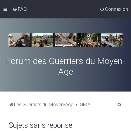
FAQ
Connexion
Forum des Guerriers du Moyen-
Age
R
Les Guerriers du Moyen-Age
GMA
e
c
Sujets sans réponse
h