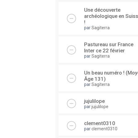
Une découverte
archéologique en Suis
!
par
Sagiterra
Pastureau sur France
Inter ce 22 février
par
Sagiterra
Un beau numéro ! (Moy
Âge 131)
par
Sagiterra
jujulilope
par
jujulilope
clement0310
par
clement0310