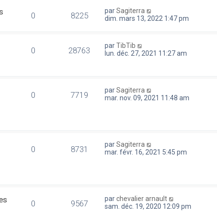
s
par
Sagiterra
0
8225
dim. mars 13, 2022 1:47 pm
par
TibTib
0
28763
lun. déc. 27, 2021 11:27 am
par
Sagiterra
0
7719
mar. nov. 09, 2021 11:48 am
par
Sagiterra
0
8731
mar. févr. 16, 2021 5:45 pm
es
par
chevalier arnault
0
9567
sam. déc. 19, 2020 12:09 pm