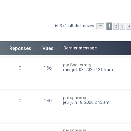
603 résultats trouvés
1
2
3
4
he avancée
Page
1
sur
13
Réponses
Vues
Dernier message
par
Sagiterra
0
166
mer. juil. 08, 2026 12:06 am
par
sphins
0
230
jeu. juin 18, 2026 2:45 am
par
sphins