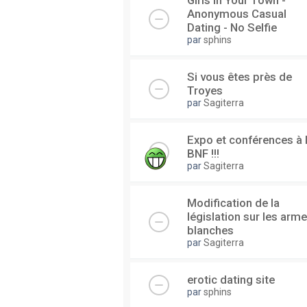
Girls In Your Town -
Anonymous Casual
Dating - No Selfie
par
sphins
Si vous êtes près de
Troyes
par
Sagiterra
Expo et conférences à 
BNF !!!
par
Sagiterra
Modification de la
législation sur les arm
blanches
par
Sagiterra
erotic dating site
par
sphins