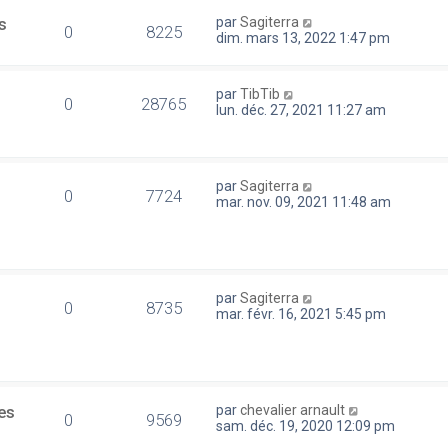
s
par
Sagiterra
0
8225
dim. mars 13, 2022 1:47 pm
par
TibTib
0
28765
lun. déc. 27, 2021 11:27 am
par
Sagiterra
0
7724
mar. nov. 09, 2021 11:48 am
par
Sagiterra
0
8735
mar. févr. 16, 2021 5:45 pm
es
par
chevalier arnault
0
9569
sam. déc. 19, 2020 12:09 pm