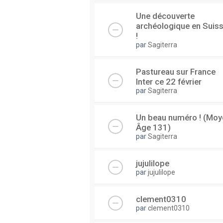
Une découverte
archéologique en Suis
!
par
Sagiterra
Pastureau sur France
Inter ce 22 février
par
Sagiterra
Un beau numéro ! (Moy
Âge 131)
par
Sagiterra
jujulilope
par
jujulilope
clement0310
par
clement0310