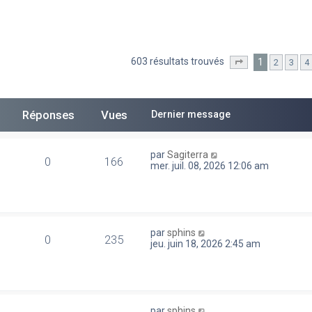
603 résultats trouvés
1
2
3
4
he avancée
Page
1
sur
13
Réponses
Vues
Dernier message
par
Sagiterra
0
166
mer. juil. 08, 2026 12:06 am
par
sphins
0
235
jeu. juin 18, 2026 2:45 am
par
sphins