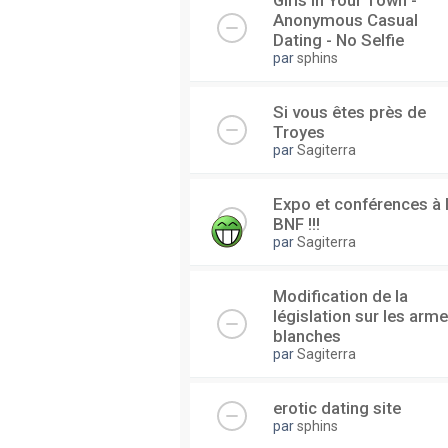
Girls In Your Town -
Anonymous Casual
Dating - No Selfie
par
sphins
Si vous êtes près de
Troyes
par
Sagiterra
Expo et conférences à 
BNF !!!
par
Sagiterra
Modification de la
législation sur les arm
blanches
par
Sagiterra
erotic dating site
par
sphins