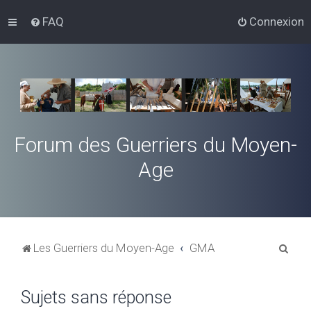
FAQ
Connexion
Forum des Guerriers du Moyen-
Age
R
Les Guerriers du Moyen-Age
GMA
e
c
Sujets sans réponse
h