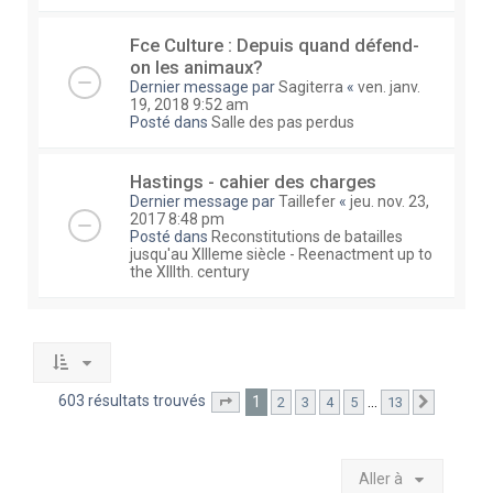
Fce Culture : Depuis quand défend-
on les animaux?
Dernier message par
Sagiterra
«
ven. janv.
19, 2018 9:52 am
Posté dans
Salle des pas perdus
Hastings - cahier des charges
Dernier message par
Taillefer
«
jeu. nov. 23,
2017 8:48 pm
Posté dans
Reconstitutions de batailles
jusqu'au XIIIeme siècle - Reenactment up to
the XIIIth. century
603 résultats trouvés
1
…
2
3
4
5
13
Page
1
sur
13
Suivante
Aller à