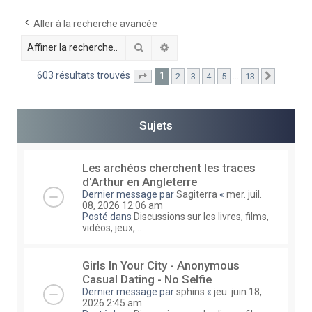
e
Aller à la recherche avancée
r
Rechercher
Recherche avancée
c
h
603 résultats trouvés
1
…
2
3
4
5
13
Page
1
sur
13
Suivante
e
r
Sujets
Les archéos cherchent les traces
d'Arthur en Angleterre
Dernier message par
Sagiterra
«
mer. juil.
08, 2026 12:06 am
Posté dans
Discussions sur les livres, films,
vidéos, jeux,...
Girls In Your City - Anonymous
Casual Dating - No Selfie
Dernier message par
sphins
«
jeu. juin 18,
2026 2:45 am