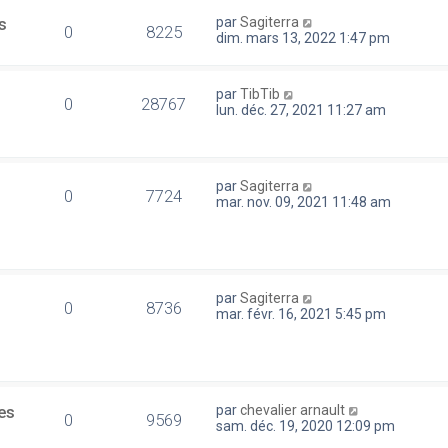
s
par
Sagiterra
0
8225
dim. mars 13, 2022 1:47 pm
par
TibTib
0
28767
lun. déc. 27, 2021 11:27 am
par
Sagiterra
0
7724
mar. nov. 09, 2021 11:48 am
par
Sagiterra
0
8736
mar. févr. 16, 2021 5:45 pm
es
par
chevalier arnault
0
9569
sam. déc. 19, 2020 12:09 pm