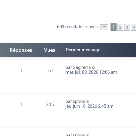
603 résultats trouvés
1
2
3
4
he avancée
Page
1
sur
13
Réponses
Vues
Dernier message
par
Sagiterra
0
167
mer. juil. 08, 2026 12:06 am
par
sphins
0
235
jeu. juin 18, 2026 2:45 am
par
sphins