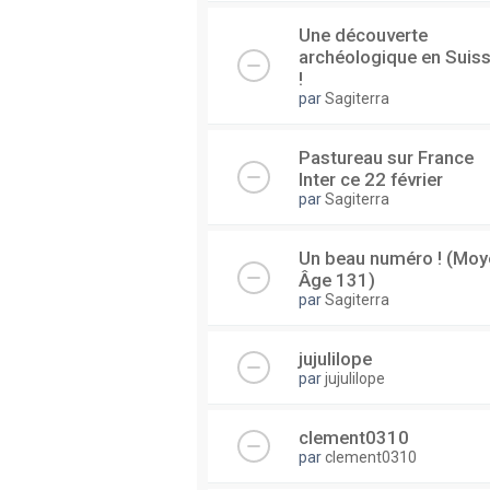
Une découverte
archéologique en Suis
!
par
Sagiterra
Pastureau sur France
Inter ce 22 février
par
Sagiterra
Un beau numéro ! (Moy
Âge 131)
par
Sagiterra
jujulilope
par
jujulilope
clement0310
par
clement0310