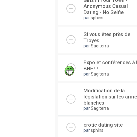
Girls In Your Town -
Anonymous Casual
Dating - No Selfie
par
sphins
Si vous êtes près de
Troyes
par
Sagiterra
Expo et conférences à 
BNF !!!
par
Sagiterra
Modification de la
législation sur les arm
blanches
par
Sagiterra
erotic dating site
par
sphins