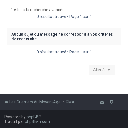
e
Aller à la recherche avancée
r
0 résultat trouvé • Page
1
sur
1
c
h
Aucun sujet ou message ne correspond à vos critères
e
de recherche.
r
0 résultat trouvé • Page
1
sur
1
Aller à
Les Guerriers du Moyen-Age
GMA
Powered by
phpBB
™
Traduit par
phpBB-fr.com