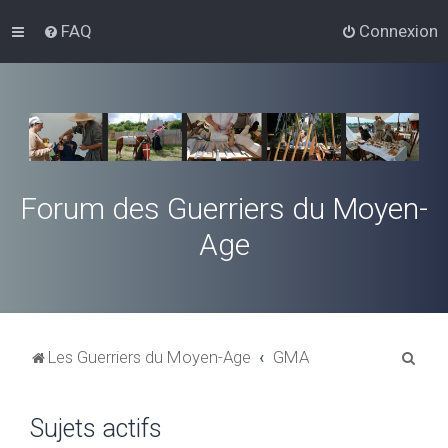
FAQ
Connexion
Forum des Guerriers du Moyen-
Age
R
Les Guerriers du Moyen-Age
GMA
e
c
Sujets actifs
h