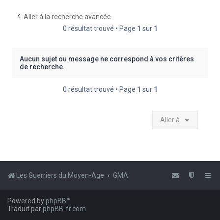
e
Aller à la recherche avancée
r
0 résultat trouvé • Page
1
sur
1
c
h
Aucun sujet ou message ne correspond à vos critères
e
de recherche.
r
0 résultat trouvé • Page
1
sur
1
Aller à
Les Guerriers du Moyen-Age
GMA
Powered by
phpBB
™
Traduit par
phpBB-fr.com