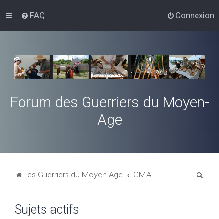
FAQ
Connexion
Forum des Guerriers du Moyen-
Age
R
Les Guerriers du Moyen-Age
GMA
e
c
Sujets actifs
h