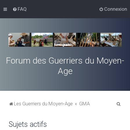
FAQ
Connexion
Forum des Guerriers du Moyen-
Age
R
Les Guerriers du Moyen-Age
GMA
e
c
Sujets actifs
h