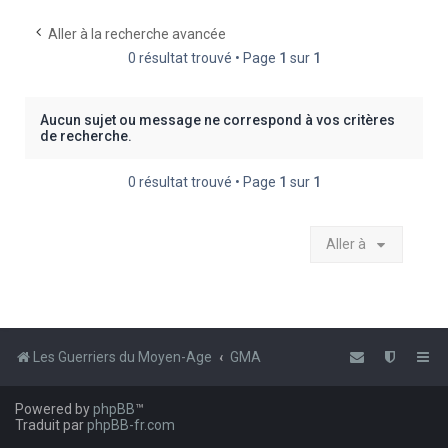
e
Aller à la recherche avancée
r
0 résultat trouvé • Page
1
sur
1
c
h
Aucun sujet ou message ne correspond à vos critères
e
de recherche.
r
0 résultat trouvé • Page
1
sur
1
Aller à
Les Guerriers du Moyen-Age
GMA
Powered by
phpBB
™
Traduit par
phpBB-fr.com