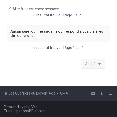
e
Aller à la recherche avancée
r
0 résultat trouvé • Page
1
sur
1
c
h
Aucun sujet ou message ne correspond à vos critères
e
de recherche.
r
0 résultat trouvé • Page
1
sur
1
Aller à
Les Guerriers du Moyen-Age
GMA
Powered by
phpBB
™
Traduit par
phpBB-fr.com