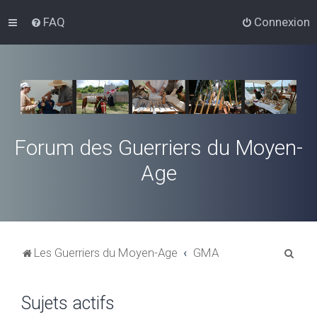
FAQ
Connexion
Forum des Guerriers du Moyen-
Age
R
Les Guerriers du Moyen-Age
GMA
e
c
Sujets actifs
h