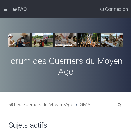
FAQ
Connexion
Forum des Guerriers du Moyen-
Age
R
Les Guerriers du Moyen-Age
GMA
e
c
Sujets actifs
h