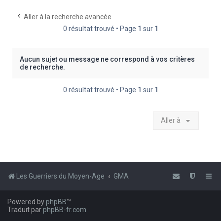
e
Aller à la recherche avancée
r
0 résultat trouvé • Page
1
sur
1
c
h
Aucun sujet ou message ne correspond à vos critères
e
de recherche.
r
0 résultat trouvé • Page
1
sur
1
Aller à
Les Guerriers du Moyen-Age
GMA
Powered by
phpBB
™
Traduit par
phpBB-fr.com