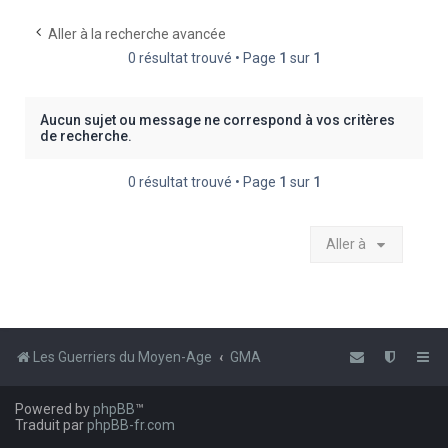
e
Aller à la recherche avancée
r
0 résultat trouvé • Page
1
sur
1
c
h
Aucun sujet ou message ne correspond à vos critères
e
de recherche.
r
0 résultat trouvé • Page
1
sur
1
Aller à
Les Guerriers du Moyen-Age
GMA
Powered by
phpBB
™
Traduit par
phpBB-fr.com