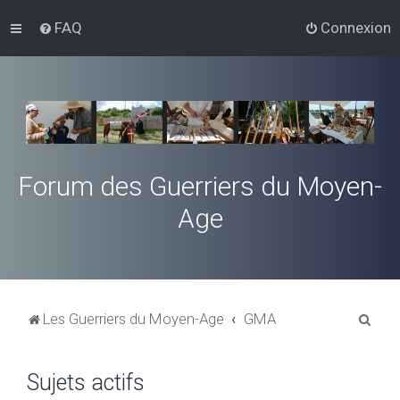
FAQ
Connexion
Forum des Guerriers du Moyen-
Age
R
Les Guerriers du Moyen-Age
GMA
e
c
Sujets actifs
h