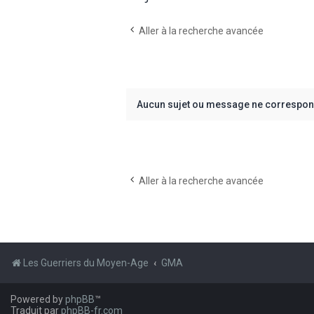
Aller à la recherche avancée
Aucun sujet ou message ne correspond
Aller à la recherche avancée
Les Guerriers du Moyen-Age
GMA
Powered by
phpBB
™
Traduit par
phpBB-fr.com