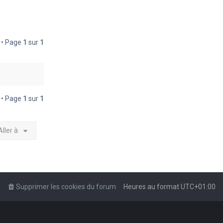
é • Page
1
sur
1
é • Page
1
sur
1
Aller à
Supprimer les cookies du forum
Heures au format
UTC+01:00