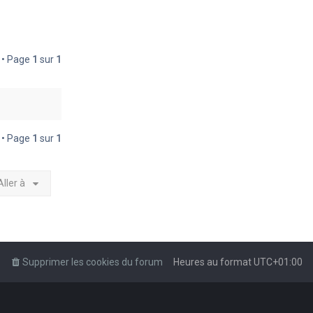
é • Page
1
sur
1
é • Page
1
sur
1
Aller à
Supprimer les cookies du forum
Heures au format
UTC+01:00