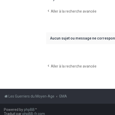
Aller à la recherche avancée
Aucun sujet ou message ne correspond
Aller à la recherche avancée
Les Guerriers du Moyen-Age
GMA
Powered by
phpBB
™
Traduit par
phpBB-fr.com