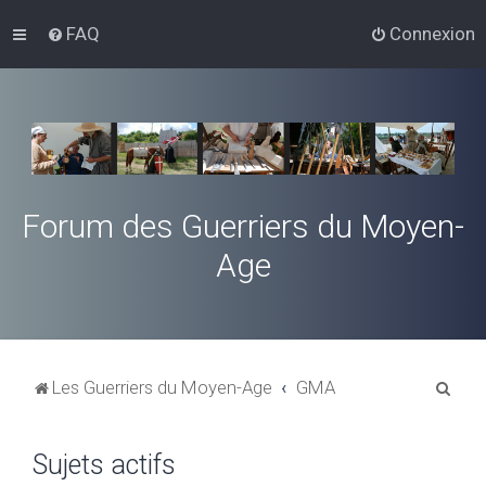
FAQ
Connexion
Forum des Guerriers du Moyen-
Age
R
Les Guerriers du Moyen-Age
GMA
e
c
Sujets actifs
h