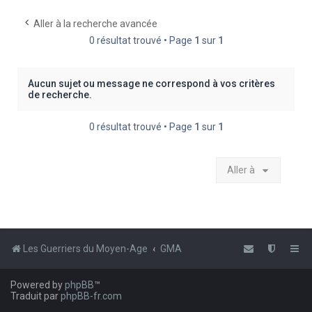
e
Aller à la recherche avancée
r
0 résultat trouvé • Page
1
sur
1
c
h
Aucun sujet ou message ne correspond à vos critères
e
de recherche.
r
0 résultat trouvé • Page
1
sur
1
Aller à
Les Guerriers du Moyen-Age
GMA
Powered by
phpBB
™
Traduit par
phpBB-fr.com