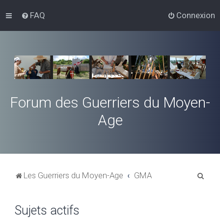
FAQ
Connexion
Forum des Guerriers du Moyen-
Age
R
Les Guerriers du Moyen-Age
GMA
e
c
Sujets actifs
h