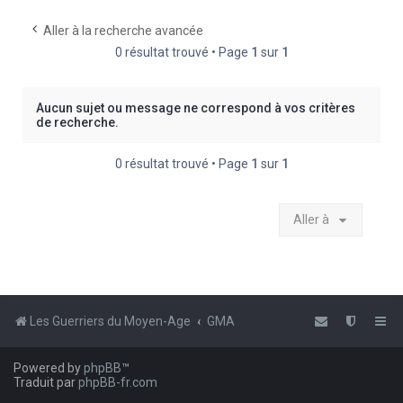
e
Aller à la recherche avancée
r
0 résultat trouvé • Page
1
sur
1
c
h
Aucun sujet ou message ne correspond à vos critères
e
de recherche.
r
0 résultat trouvé • Page
1
sur
1
Aller à
Les Guerriers du Moyen-Age
GMA
Powered by
phpBB
™
Traduit par
phpBB-fr.com