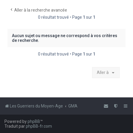
e
Aller à la recherche avancée
r
0 résultat trouvé • Page
1
sur
1
c
h
Aucun sujet ou message ne correspond à vos critères
e
de recherche.
r
0 résultat trouvé • Page
1
sur
1
Aller à
Les Guerriers du Moyen-Age
GMA
Powered by
phpBB
™
Traduit par
phpBB-fr.com