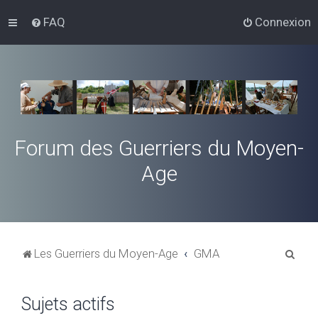
FAQ
Connexion
Forum des Guerriers du Moyen-
Age
R
Les Guerriers du Moyen-Age
GMA
e
c
Sujets actifs
h