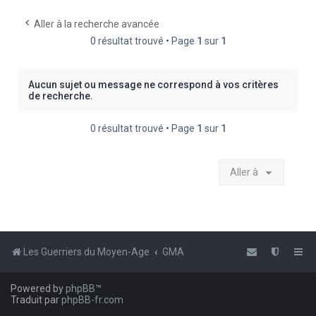
e
Aller à la recherche avancée
r
0 résultat trouvé • Page
1
sur
1
c
h
Aucun sujet ou message ne correspond à vos critères
e
de recherche.
r
0 résultat trouvé • Page
1
sur
1
Aller à
Les Guerriers du Moyen-Age
GMA
Powered by
phpBB
™
Traduit par
phpBB-fr.com