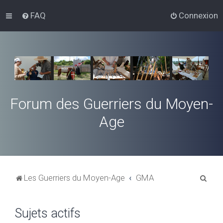
FAQ
Connexion
Forum des Guerriers du Moyen-
Age
R
Les Guerriers du Moyen-Age
GMA
e
c
Sujets actifs
h