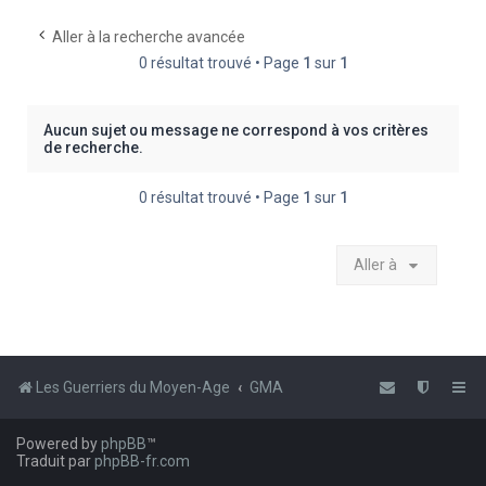
e
Aller à la recherche avancée
r
0 résultat trouvé • Page
1
sur
1
c
h
Aucun sujet ou message ne correspond à vos critères
e
de recherche.
r
0 résultat trouvé • Page
1
sur
1
Aller à
Les Guerriers du Moyen-Age
GMA
Powered by
phpBB
™
Traduit par
phpBB-fr.com