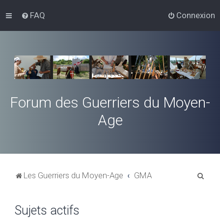
FAQ
Connexion
Forum des Guerriers du Moyen-
Age
R
Les Guerriers du Moyen-Age
GMA
e
c
Sujets actifs
h