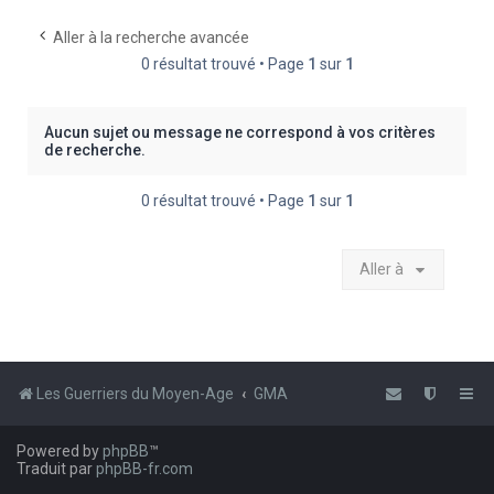
e
Aller à la recherche avancée
r
0 résultat trouvé • Page
1
sur
1
c
h
Aucun sujet ou message ne correspond à vos critères
e
de recherche.
r
0 résultat trouvé • Page
1
sur
1
Aller à
Les Guerriers du Moyen-Age
GMA
Powered by
phpBB
™
Traduit par
phpBB-fr.com