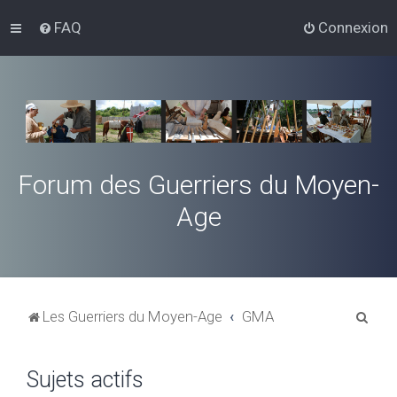
FAQ
Connexion
Forum des Guerriers du Moyen-
Age
R
Les Guerriers du Moyen-Age
GMA
e
c
Sujets actifs
h