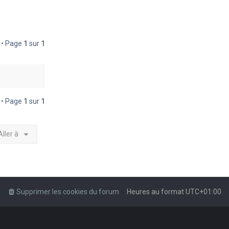
é • Page
1
sur
1
é • Page
1
sur
1
Aller à
Supprimer les cookies du forum
Heures au format
UTC+01:00