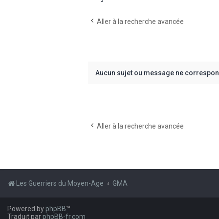
Aller à la recherche avancée
Aucun sujet ou message ne correspond
Aller à la recherche avancée
Les Guerriers du Moyen-Age
GMA
Powered by
phpBB
™
Traduit par
phpBB-fr.com