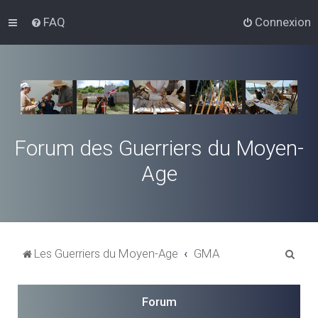
FAQ
Connexion
Forum des Guerriers du Moyen-
Age
R
Les Guerriers du Moyen-Age
GMA
e
c
Forum
h