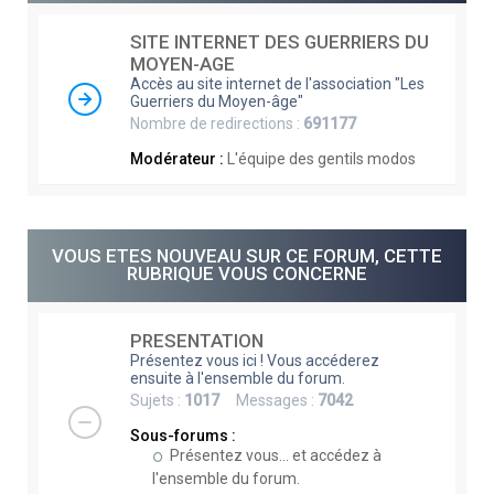
e
SITE INTERNET DES GUERRIERS DU
r
MOYEN-AGE
c
Accès au site internet de l'association "Les
Guerriers du Moyen-âge"
h
Nombre de redirections :
691177
e
Modérateur :
L'équipe des gentils modos
r
VOUS ETES NOUVEAU SUR CE FORUM, CETTE
RUBRIQUE VOUS CONCERNE
PRESENTATION
Présentez vous ici ! Vous accéderez
ensuite à l'ensemble du forum.
Sujets :
1017
Messages :
7042
Sous-forums :
Présentez vous... et accédez à
l'ensemble du forum.