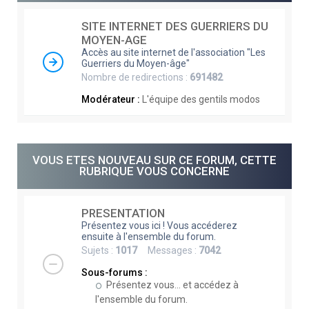
e
SITE INTERNET DES GUERRIERS DU
r
MOYEN-AGE
c
Accès au site internet de l'association "Les
Guerriers du Moyen-âge"
h
Nombre de redirections :
691482
e
Modérateur :
L'équipe des gentils modos
r
VOUS ETES NOUVEAU SUR CE FORUM, CETTE
RUBRIQUE VOUS CONCERNE
PRESENTATION
Présentez vous ici ! Vous accéderez
ensuite à l'ensemble du forum.
Sujets :
1017
Messages :
7042
Sous-forums :
Présentez vous... et accédez à
l'ensemble du forum.