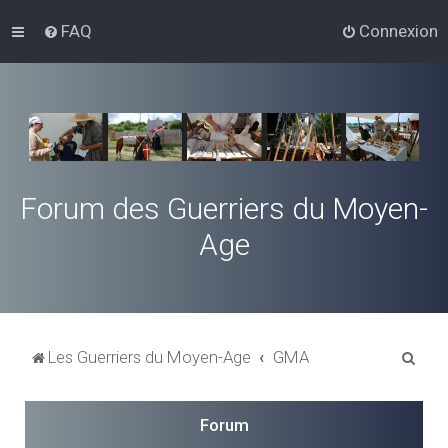
FAQ
Connexion
Forum des Guerriers du Moyen-
Age
R
Les Guerriers du Moyen-Age
GMA
e
c
Forum
h