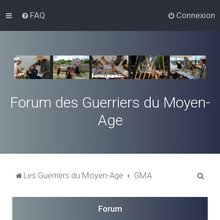
FAQ
Connexion
Forum des Guerriers du Moyen-
Age
R
Les Guerriers du Moyen-Age
GMA
e
c
Forum
h