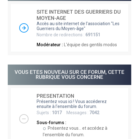
e
SITE INTERNET DES GUERRIERS DU
r
MOYEN-AGE
c
Accès au site internet de l'association "Les
Guerriers du Moyen-âge"
h
Nombre de redirections :
691151
e
Modérateur :
L'équipe des gentils modos
r
VOUS ETES NOUVEAU SUR CE FORUM, CETTE
RUBRIQUE VOUS CONCERNE
PRESENTATION
Présentez vous ici ! Vous accéderez
ensuite à l'ensemble du forum.
Sujets :
1017
Messages :
7042
Sous-forums :
Présentez vous... et accédez à
l'ensemble du forum.