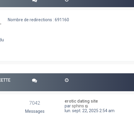
Nombre de redirections : 691160
-
 du
CETTE
erotic dating site
7042
V
par
sphins
o
lun. sept. 22, 2025 2:54 am
Messages
i
r
l
e