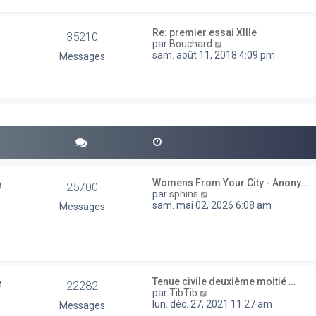
e
e
d
s
e
s
Re: premier essai XIIIe
35210
r
a
V
par
Bouchard
n
g
o
sam. août 11, 2018 4:09 pm
Messages
i
e
i
e
r
r
l
m
e
e
d
s
e
s
r
a
n
g
i
e
e
r
e
Womens From Your City - Anony…
25700
m
V
par
sphins
e
o
sam. mai 02, 2026 6:08 am
Messages
s
i
s
r
a
l
g
e
e
d
e
e
Tenue civile deuxième moitié …
r
22282
V
par
TibTib
n
o
lun. déc. 27, 2021 11:27 am
Messages
i
i