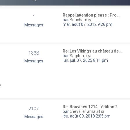
e
r
m
e
Rappel,attention please : Pro…
1
s
V
par
Bouchard
s
o
mar. août 07, 2012 9:26 pm
Messages
a
i
g
r
e
l
e
d
Re: Les Vikings au château de…
e
1338
V
par
Sagiterra
r
o
lun. juil. 07, 2025 8:11 pm
Messages
n
i
i
r
e
l
r
e
m
d
e
s
e
s
r
s
n
a
i
g
e
E
Re: Bouvines 1214 - édition 2…
e
2107
r
V
par
chevalier arnault
m
o
jeu. août 09, 2018 2:05 pm
Messages
e
i
s
r
s
l