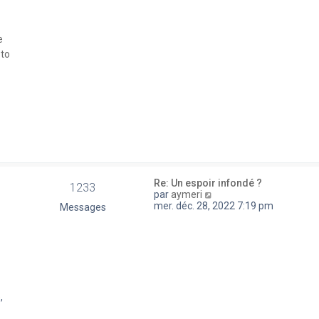
a
e
g
d
e
e
e
r
 to
n
i
e
r
m
e
s
s
a
g
e
Re: Un espoir infondé ?
1233
V
par
aymeri
o
mer. déc. 28, 2022 7:19 pm
Messages
i
r
l
e
d
e
r
n
,
i