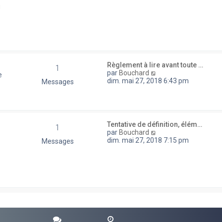
d
u
e
r
n
i
e
r
m
e
Règlement à lire avant toute …
1
s
V
par
Bouchard
e
s
o
dim. mai 27, 2018 6:43 pm
Messages
a
i
g
r
e
l
e
d
Tentative de définition, élém…
1
e
V
par
Bouchard
r
o
dim. mai 27, 2018 7:15 pm
Messages
n
i
i
r
e
l
r
e
m
d
e
e
s
r
s
n
a
i
g
e