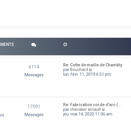
e
r
e
m
e
s
s
a
g
e
PEMENTS
Re: Cotte de maille de Chambly
6114
V
par
Bouchard
o
lun. févr. 11, 2019 6:51 pm
Messages
i
r
l
e
d
e
Re: Fabrication corde d'arc (…
17091
r
V
par
chevalier arnault
n
o
jeu. mai 14, 2020 11:06 am
Messages
ent
i
i
e
r
r
l
m