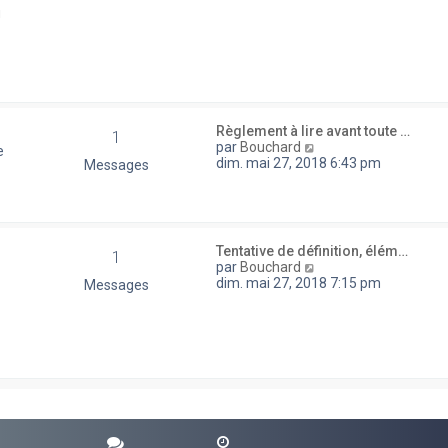
d
u
e
r
n
i
e
r
m
e
Règlement à lire avant toute …
1
s
V
par
Bouchard
e
s
o
dim. mai 27, 2018 6:43 pm
Messages
a
i
g
r
e
l
e
d
Tentative de définition, élém…
1
e
V
par
Bouchard
r
o
dim. mai 27, 2018 7:15 pm
Messages
n
i
i
r
e
l
r
e
m
d
e
e
s
r
s
n
a
i
g
e