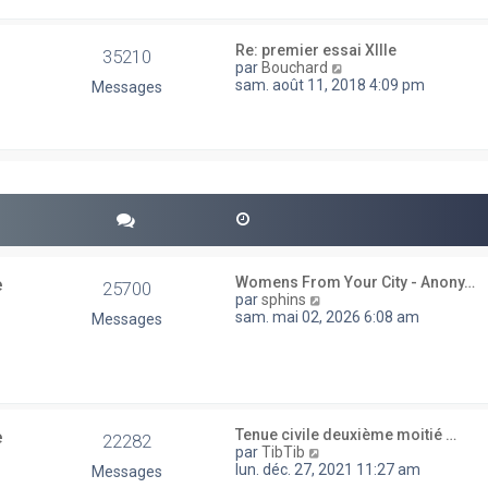
e
e
d
s
e
s
Re: premier essai XIIIe
35210
r
a
V
par
Bouchard
n
g
o
sam. août 11, 2018 4:09 pm
Messages
i
e
i
e
r
r
l
m
e
e
d
s
e
s
r
a
n
g
i
e
e
r
e
Womens From Your City - Anony…
25700
m
V
par
sphins
e
o
sam. mai 02, 2026 6:08 am
Messages
s
i
s
r
a
l
g
e
e
d
e
e
Tenue civile deuxième moitié …
r
22282
V
par
TibTib
n
o
lun. déc. 27, 2021 11:27 am
Messages
i
i