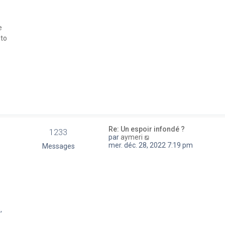
a
e
g
d
e
e
e
r
 to
n
i
e
r
m
e
s
s
a
g
e
Re: Un espoir infondé ?
1233
V
par
aymeri
o
mer. déc. 28, 2022 7:19 pm
Messages
i
r
l
e
d
e
r
n
,
i