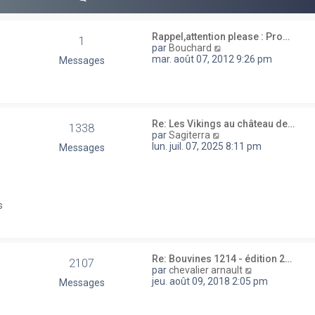
e
r
m
e
Rappel,attention please : Pro…
1
s
V
par
Bouchard
s
o
mar. août 07, 2012 9:26 pm
Messages
a
i
g
r
e
l
e
d
Re: Les Vikings au château de…
e
1338
V
par
Sagiterra
r
o
lun. juil. 07, 2025 8:11 pm
Messages
n
i
i
r
e
l
r
e
m
d
e
s
e
s
r
s
n
a
i
g
e
E
Re: Bouvines 1214 - édition 2…
e
2107
r
V
par
chevalier arnault
m
o
jeu. août 09, 2018 2:05 pm
Messages
e
i
s
r
s
l