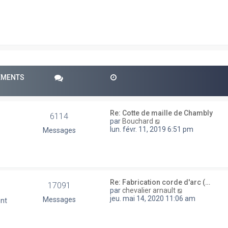
e
r
e
m
e
s
s
a
g
e
PEMENTS
Re: Cotte de maille de Chambly
6114
V
par
Bouchard
o
lun. févr. 11, 2019 6:51 pm
Messages
i
r
l
e
d
e
Re: Fabrication corde d'arc (…
17091
r
V
par
chevalier arnault
n
o
jeu. mai 14, 2020 11:06 am
Messages
ent
i
i
e
r
r
l
m