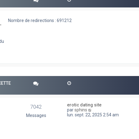
Nombre de redirections : 691212
-
 du
CETTE
erotic dating site
7042
V
par
sphins
o
lun. sept. 22, 2025 2:54 am
Messages
i
r
l
e