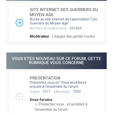
e
SITE INTERNET DES GUERRIERS DU
r
MOYEN-AGE
c
Accès au site internet de l'association "Les
Guerriers du Moyen-âge"
h
Nombre de redirections :
691464
e
Modérateur :
L'équipe des gentils modos
r
VOUS ETES NOUVEAU SUR CE FORUM, CETTE
RUBRIQUE VOUS CONCERNE
PRESENTATION
Présentez vous ici ! Vous accéderez
ensuite à l'ensemble du forum.
Sujets :
1017
Messages :
7042
Sous-forums :
Présentez vous... et accédez à
l'ensemble du forum.