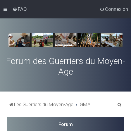
FAQ
Connexion
Forum des Guerriers du Moyen-
Age
R
Les Guerriers du Moyen-Age
GMA
e
c
Forum
h