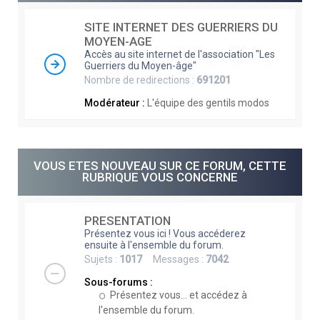
e
SITE INTERNET DES GUERRIERS DU
r
MOYEN-AGE
c
Accès au site internet de l'association "Les
Guerriers du Moyen-âge"
h
Nombre de redirections :
691201
e
Modérateur :
L'équipe des gentils modos
r
VOUS ETES NOUVEAU SUR CE FORUM, CETTE
RUBRIQUE VOUS CONCERNE
PRESENTATION
Présentez vous ici ! Vous accéderez
ensuite à l'ensemble du forum.
Sujets :
1017
Messages :
7042
Sous-forums :
Présentez vous... et accédez à
l'ensemble du forum.