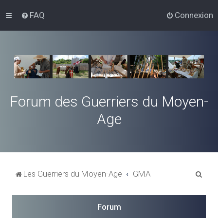
FAQ
Connexion
Forum des Guerriers du Moyen-
Age
R
Les Guerriers du Moyen-Age
GMA
e
c
Forum
h