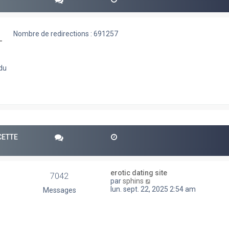
Nombre de redirections : 691257
-
 du
CETTE
erotic dating site
7042
V
par
sphins
o
lun. sept. 22, 2025 2:54 am
Messages
i
r
l
e