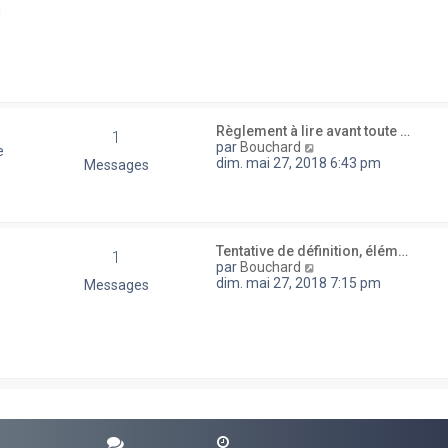
d
u
e
r
n
i
e
r
m
e
Règlement à lire avant toute …
1
s
V
par
Bouchard
e
s
o
dim. mai 27, 2018 6:43 pm
Messages
a
i
g
r
e
l
e
d
Tentative de définition, élém…
1
e
V
par
Bouchard
r
o
dim. mai 27, 2018 7:15 pm
Messages
n
i
i
r
e
l
r
e
m
d
e
e
s
r
s
n
a
i
g
e