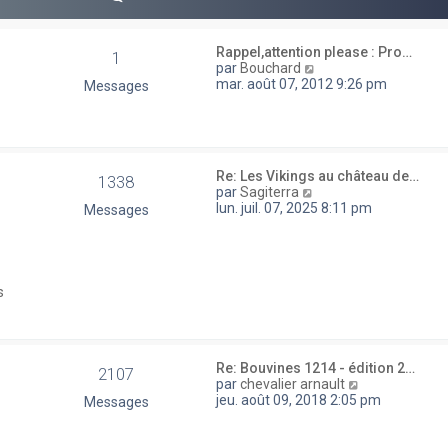
e
r
m
e
Rappel,attention please : Pro…
1
s
V
par
Bouchard
s
o
mar. août 07, 2012 9:26 pm
Messages
a
i
g
r
e
l
e
d
Re: Les Vikings au château de…
e
1338
V
par
Sagiterra
r
o
lun. juil. 07, 2025 8:11 pm
Messages
n
i
i
r
e
l
r
e
m
d
e
s
e
s
r
s
n
a
i
g
e
E
Re: Bouvines 1214 - édition 2…
e
2107
r
V
par
chevalier arnault
m
o
jeu. août 09, 2018 2:05 pm
Messages
e
i
s
r
s
l