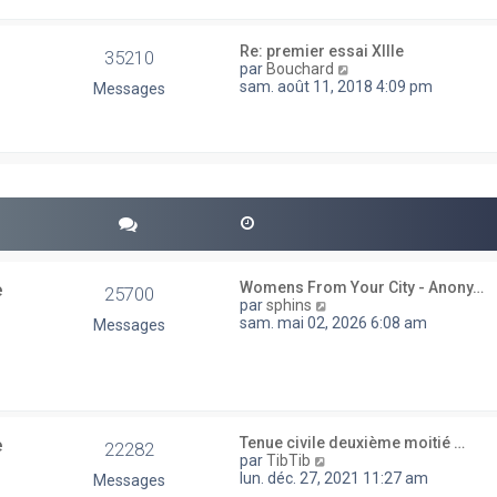
e
e
d
s
e
s
Re: premier essai XIIIe
35210
r
a
V
par
Bouchard
n
g
o
sam. août 11, 2018 4:09 pm
Messages
i
e
i
e
r
r
l
m
e
e
d
s
e
s
r
a
n
g
i
e
e
r
e
Womens From Your City - Anony…
25700
m
V
par
sphins
e
o
sam. mai 02, 2026 6:08 am
Messages
s
i
s
r
a
l
g
e
e
d
e
e
Tenue civile deuxième moitié …
r
22282
V
par
TibTib
n
o
lun. déc. 27, 2021 11:27 am
Messages
i
i