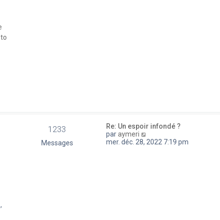
a
e
g
d
e
e
e
r
 to
n
i
e
r
m
e
s
s
a
g
e
Re: Un espoir infondé ?
1233
V
par
aymeri
o
mer. déc. 28, 2022 7:19 pm
Messages
i
r
l
e
d
e
r
n
,
i