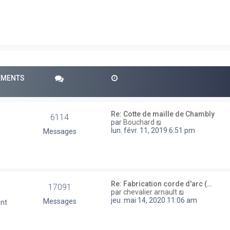
e
r
e
m
e
s
s
a
g
e
PEMENTS
Re: Cotte de maille de Chambly
6114
V
par
Bouchard
o
lun. févr. 11, 2019 6:51 pm
Messages
i
r
l
e
d
e
Re: Fabrication corde d'arc (…
17091
r
V
par
chevalier arnault
n
o
jeu. mai 14, 2020 11:06 am
Messages
ent
i
i
e
r
r
l
m