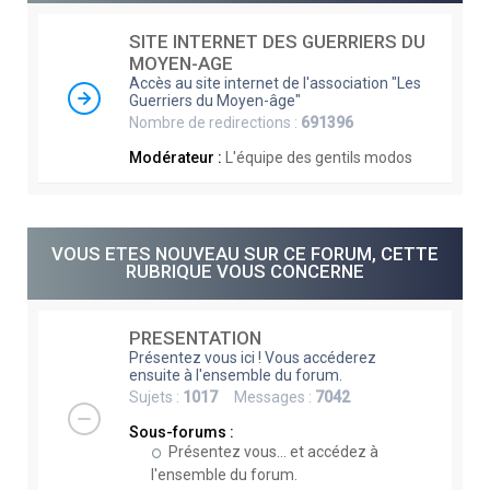
e
SITE INTERNET DES GUERRIERS DU
r
MOYEN-AGE
c
Accès au site internet de l'association "Les
Guerriers du Moyen-âge"
h
Nombre de redirections :
691396
e
Modérateur :
L'équipe des gentils modos
r
VOUS ETES NOUVEAU SUR CE FORUM, CETTE
RUBRIQUE VOUS CONCERNE
PRESENTATION
Présentez vous ici ! Vous accéderez
ensuite à l'ensemble du forum.
Sujets :
1017
Messages :
7042
Sous-forums :
Présentez vous... et accédez à
l'ensemble du forum.