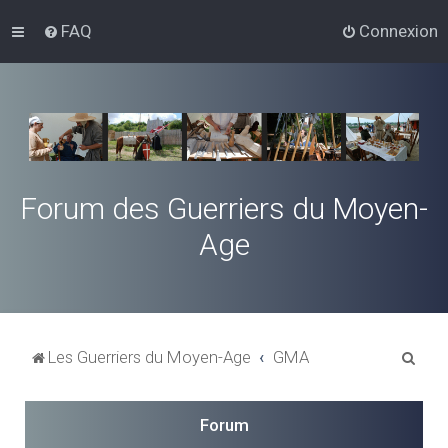
FAQ
Connexion
Forum des Guerriers du Moyen-
Age
R
Les Guerriers du Moyen-Age
GMA
e
c
Forum
h