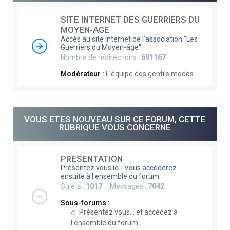
e
SITE INTERNET DES GUERRIERS DU
r
MOYEN-AGE
c
Accès au site internet de l'association "Les
Guerriers du Moyen-âge"
h
Nombre de redirections :
691167
e
Modérateur :
L'équipe des gentils modos
r
VOUS ETES NOUVEAU SUR CE FORUM, CETTE
RUBRIQUE VOUS CONCERNE
PRESENTATION
Présentez vous ici ! Vous accéderez
ensuite à l'ensemble du forum.
Sujets :
1017
Messages :
7042
Sous-forums :
Présentez vous... et accédez à
l'ensemble du forum.