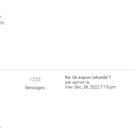
a
e
g
d
e
e
e
r
 to
n
i
e
r
m
e
s
s
a
g
e
Re: Un espoir infondé ?
1233
V
par
aymeri
o
mer. déc. 28, 2022 7:19 pm
Messages
i
r
l
e
d
e
r
n
,
i