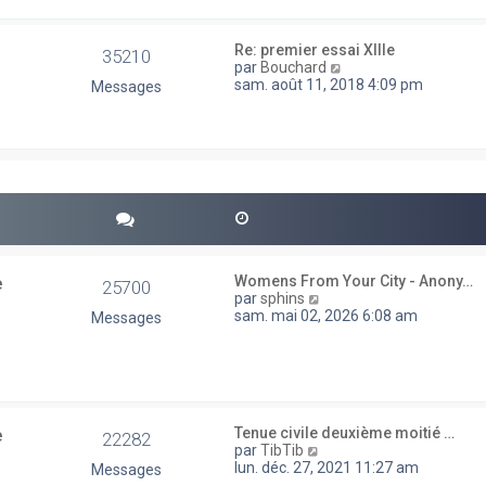
e
e
d
s
e
s
Re: premier essai XIIIe
35210
r
a
V
par
Bouchard
n
g
o
sam. août 11, 2018 4:09 pm
Messages
i
e
i
e
r
r
l
m
e
e
d
s
e
s
r
a
n
g
i
e
e
r
e
Womens From Your City - Anony…
25700
m
V
par
sphins
e
o
sam. mai 02, 2026 6:08 am
Messages
s
i
s
r
a
l
g
e
e
d
e
e
Tenue civile deuxième moitié …
r
22282
V
par
TibTib
n
o
lun. déc. 27, 2021 11:27 am
Messages
i
i