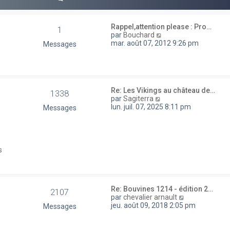
e
r
m
e
Rappel,attention please : Pro…
1
s
V
par
Bouchard
s
o
mar. août 07, 2012 9:26 pm
Messages
a
i
g
r
e
l
e
d
Re: Les Vikings au château de…
e
1338
V
par
Sagiterra
r
o
lun. juil. 07, 2025 8:11 pm
Messages
n
i
i
r
e
l
r
e
m
d
e
s
e
s
r
s
n
a
i
g
e
E
Re: Bouvines 1214 - édition 2…
e
2107
r
V
par
chevalier arnault
m
o
jeu. août 09, 2018 2:05 pm
Messages
e
i
s
r
s
l