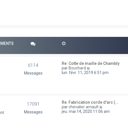
e
r
e
m
e
s
s
a
g
e
PEMENTS
Re: Cotte de maille de Chambly
6114
V
par
Bouchard
o
lun. févr. 11, 2019 6:51 pm
Messages
i
r
l
e
d
e
Re: Fabrication corde d'arc (…
17091
r
V
par
chevalier arnault
n
o
jeu. mai 14, 2020 11:06 am
Messages
ent
i
i
e
r
r
l
m