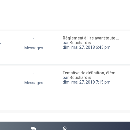
d
u
e
r
n
i
e
r
m
e
Règlement à lire avant toute …
1
s
V
par
Bouchard
e
s
o
dim. mai 27, 2018 6:43 pm
Messages
a
i
g
r
e
l
e
d
Tentative de définition, élém…
1
e
V
par
Bouchard
r
o
dim. mai 27, 2018 7:15 pm
Messages
n
i
i
r
e
l
r
e
m
d
e
e
s
r
s
n
a
i
g
e