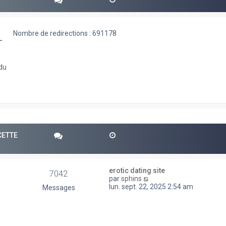
Nombre de redirections : 691178
-
 du
CETTE
erotic dating site
7042
V
par
sphins
o
lun. sept. 22, 2025 2:54 am
Messages
i
r
l
e