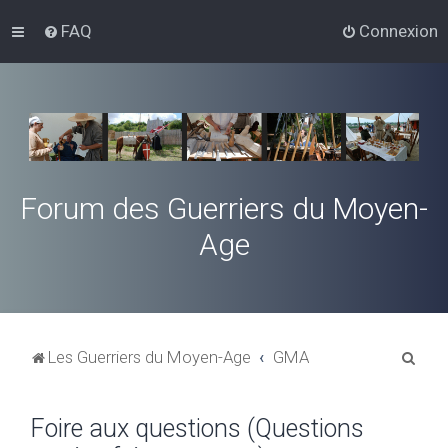
FAQ
Connexion
Forum des Guerriers du Moyen-
Age
R
Les Guerriers du Moyen-Age
GMA
e
c
Foire aux questions (Questions
h