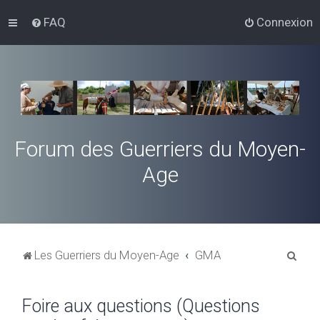
FAQ
Connexion
Forum des Guerriers du Moyen-
Age
R
Les Guerriers du Moyen-Age
GMA
e
c
Foire aux questions (Questions
h