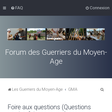
FAQ
Connexion
Forum des Guerriers du Moyen-
Age
R
Les Guerriers du Moyen-Age
GMA
e
c
Foire aux questions (Questions
h