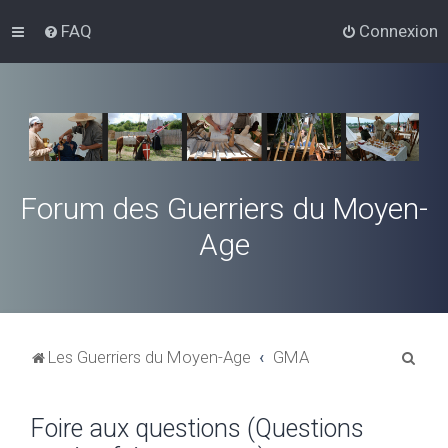
FAQ
Connexion
Forum des Guerriers du Moyen-
Age
R
Les Guerriers du Moyen-Age
GMA
e
c
Foire aux questions (Questions
h