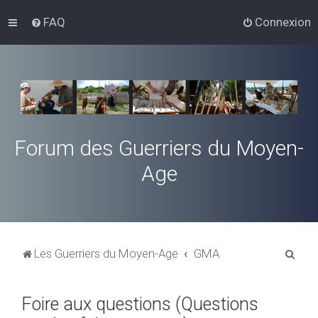
FAQ
Connexion
Forum des Guerriers du Moyen-
Age
R
Les Guerriers du Moyen-Age
GMA
e
c
Foire aux questions (Questions
h