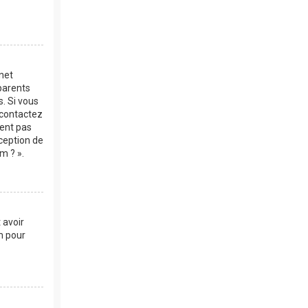
rnet
parents
s. Si vous
, contactez
vent pas
xception de
m ? ».
 avoir
m pour