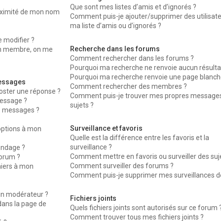
Que sont mes listes d’amis et d’ignorés ?
oximité de mon nom
Comment puis-je ajouter/supprimer des utilisat
ma liste d’amis ou d’ignorés ?
 modifier ?
Recherche dans les forums
n membre, on me
Comment rechercher dans les forums ?
Pourquoi ma recherche ne renvoie aucun résulta
Pourquoi ma recherche renvoie une page blanche
messages
Comment rechercher des membres ?
oster une réponse ?
Comment puis-je trouver mes propres messages
essage ?
sujets ?
s messages ?
Surveillance et favoris
’options à mon
Quelle est la différence entre les favoris et la
surveillance ?
ondage ?
Comment mettre en favoris ou surveiller des suj
forum ?
Comment surveiller des forums ?
hiers à mon
Comment puis-je supprimer mes surveillances de
n modérateur ?
Fichiers joints
dans la page de
Quels fichiers joints sont autorisés sur ce forum 
Comment trouver tous mes fichiers joints ?