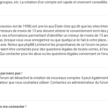
roupes, etc. La création d’un compte est rapide et vivement conseillée.
otection Act
de 1998) est une loi aux États-Unis qui dit que les sites Inte
 mineurs de moins de 13 ans doivent obtenir le consentement écrit des 
 de ces informations permettant d’identifier un mineur de moins de 13 an
us, lorsque vous vous enregistrez ou que quelqu’un le fait à votre place
on avis. Notez que phpBB Limited et les propriétaires de ce forum ne peu
uraient être contactés pour des questions légales de toutes sortes, à l’e
Qui contacter pour les abus ou les questions légales concernant ce foru
 parviens pas !
u forum ait désactivé la création de nouveaux comptes. Il peut également
lisateur que vous souhaitez utiliser. Contactez un administrateur du foru
as me connecter !