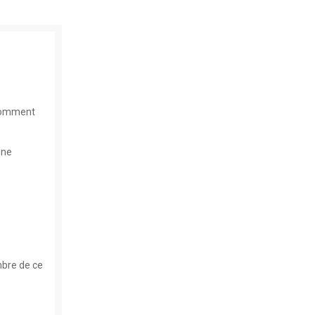
 comment
une
mbre de ce