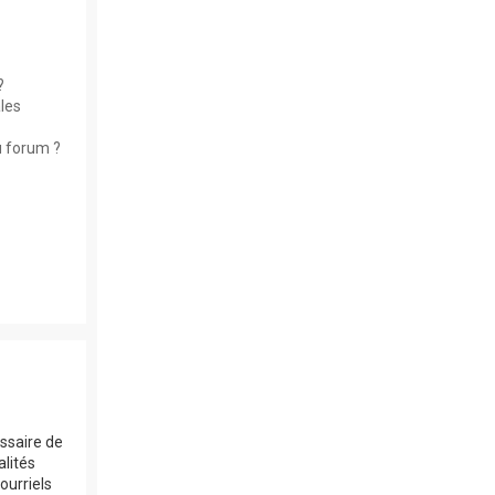
?
les
u forum ?
essaire de
alités
ourriels