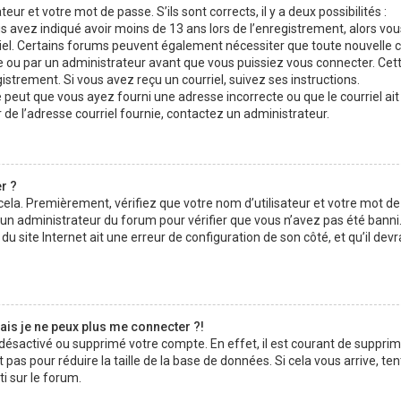
teur et votre mot de passe. S’ils sont corrects, il y a deux possibilités :
us avez indiqué avoir moins de 13 ans lors de l’enregistrement, alors vo
rriel. Certains forums peuvent également nécessiter que toute nouvelle 
ou par un administrateur avant que vous puissiez vous connecter. Cet
gistrement. Si vous avez reçu un courriel, suivez ses instructions.
se peut que vous ayez fourni une adresse incorrecte ou que le courriel ait 
r de l’adresse courriel fournie, contactez un administrateur.
r ?
 cela. Premièrement, vérifiez que votre nom d’utilisateur et votre mot d
z un administrateur du forum pour vérifier que vous n’avez pas été banni. 
u site Internet ait une erreur de configuration de son côté, et qu’il devr
ais je ne peux plus me connecter ?!
t désactivé ou supprimé votre compte. En effet, il est courant de suppri
as pour réduire la taille de la base de données. Si cela vous arrive, te
i sur le forum.