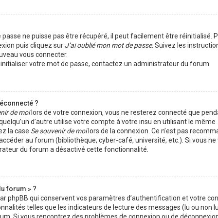
passe ne puisse pas être récupéré, il peut facilement être réinitialisé. 
exion puis cliquez sur
J’ai oublié mon mot de passe
. Suivez les instructio
ouveau vous connecter.
éinitialiser votre mot de passe, contactez un administrateur du forum.
déconnecté ?
nir de moi
lors de votre connexion, vous ne resterez connecté que pen
elqu’un d’autre utilise votre compte à votre insu en utilisant le même
ez la case
Se souvenir de moi
lors de la connexion. Ce n’est pas recomm
 accéder au forum (bibliothèque, cyber-café, université, etc.). Si vous n
trateur du forum a désactivé cette fonctionnalité.
du forum » ?
par phpBB qui conservent vos paramètres d’authentification et votre co
nnalités telles que les indicateurs de lecture des messages (lu ou non lu)
orum. Si vous rencontrez des problèmes de connexion ou de déconnexion