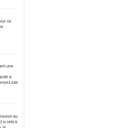
Pour ce
ns
dant une
andé si
e voyez pas
nnexion au
 si cela a
, la