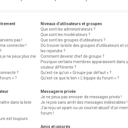
strement
Niveaux d’utilisateurs et groupes
Que sont les administrateurs ?
Que sont les modérateurs ?
arviens pas !
Que sont les groupes d’utilisateurs ?
 me connecter !
Où trouver la liste des groupes d’utilisateurs et
?
les rejoindre ?
s je ne peux plus me
Comment devenir chef de groupe ?
Pourquoi certains membres apparaissent dans 
couleur différente ?
connecté ?
Qu’est-ce qu’un « Groupe par défaut » ?
 forum » ?
Qu’est-ce que le lien « L’équipe du forum » ?
ateur
Messagerie privée
Je ne peux pas envoyer de messages privés !
re dans la liste
Je reçois sans arrêt des messages indésirables !
J’ai reçu un spam ou un courriel abusif d’un me
forum !
ure est toujours
Amis et ignorés