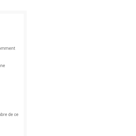
 comment
une
mbre de ce