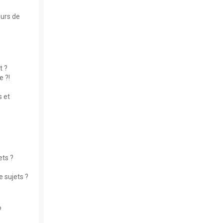
eurs de
t ?
 ?!
 et
ets ?
 sujets ?
?