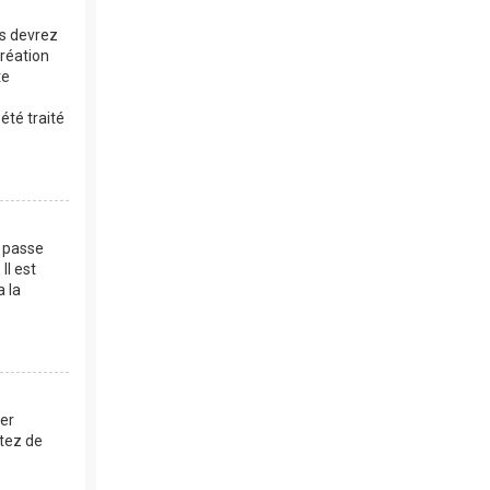
us devrez
création
te
été traité
e passe
Il est
a la
mer
ntez de