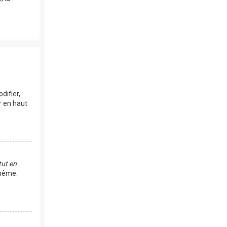
difier,
r en haut
ut en
-même.