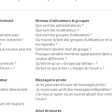
strement
Niveaux d’utilisateurs et groupes
Que sont les administrateurs ?
Que sont les modérateurs ?
arviens pas !
Que sont les groupes d’utilisateurs ?
 me connecter !
Où trouver la liste des groupes d’utilisateurs et
?
les rejoindre ?
s je ne peux plus me
Comment devenir chef de groupe ?
Pourquoi certains membres apparaissent dans 
couleur différente ?
connecté ?
Qu’est-ce qu’un « Groupe par défaut » ?
 forum » ?
Qu’est-ce que le lien « L’équipe du forum » ?
ateur
Messagerie privée
Je ne peux pas envoyer de messages privés !
re dans la liste
Je reçois sans arrêt des messages indésirables !
J’ai reçu un spam ou un courriel abusif d’un me
forum !
ure est toujours
Amis et ignorés