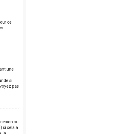
Pour ce
ns
dant une
andé si
e voyez pas
nnexion au
 si cela a
, la