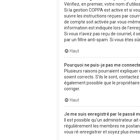
Vérifiez, en premier, votre nom d’utilisa
Si la gestion COPPA est active et si vo
suivre les instructions reçues par cou
de compte soit activée par vous-même 
information est indiquée lors de l’enre
Si vous n’avez pas reçu de courriel, il 
par un filtre anti-spam. Si vous êtes sû
Haut
Pourquoi ne puis-je pas me connecte
Plusieurs raisons pourraient expliquer
soient corrects. S’ils le sont, contacte
également possible que le propriétaire d
corriger.
Haut
Je me suis enregistré par le passé m
Il est possible qu’un administrateur ai
régulièrement les membres ne postant p
vous ré-enregistrer et soyez plus invest