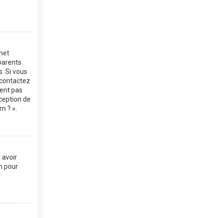
rnet
parents
s. Si vous
, contactez
vent pas
xception de
m ? ».
 avoir
m pour