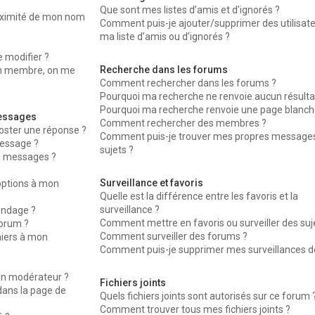
Que sont mes listes d’amis et d’ignorés ?
oximité de mon nom
Comment puis-je ajouter/supprimer des utilisat
ma liste d’amis ou d’ignorés ?
 modifier ?
Recherche dans les forums
n membre, on me
Comment rechercher dans les forums ?
Pourquoi ma recherche ne renvoie aucun résulta
Pourquoi ma recherche renvoie une page blanche
messages
Comment rechercher des membres ?
oster une réponse ?
Comment puis-je trouver mes propres messages
essage ?
sujets ?
s messages ?
Surveillance et favoris
’options à mon
Quelle est la différence entre les favoris et la
surveillance ?
ondage ?
Comment mettre en favoris ou surveiller des suj
forum ?
Comment surveiller des forums ?
hiers à mon
Comment puis-je supprimer mes surveillances de
n modérateur ?
Fichiers joints
dans la page de
Quels fichiers joints sont autorisés sur ce forum 
Comment trouver tous mes fichiers joints ?