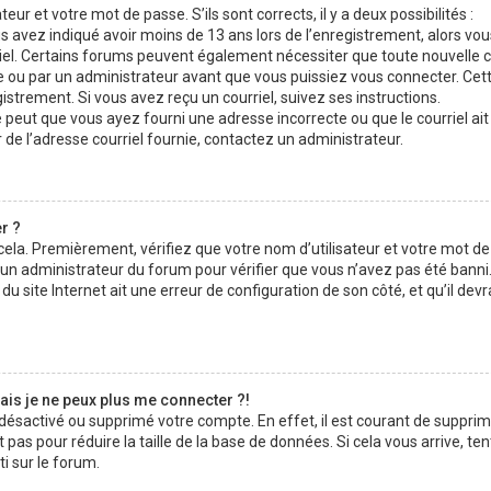
teur et votre mot de passe. S’ils sont corrects, il y a deux possibilités :
us avez indiqué avoir moins de 13 ans lors de l’enregistrement, alors vo
rriel. Certains forums peuvent également nécessiter que toute nouvelle 
ou par un administrateur avant que vous puissiez vous connecter. Cet
gistrement. Si vous avez reçu un courriel, suivez ses instructions.
se peut que vous ayez fourni une adresse incorrecte ou que le courriel ait 
r de l’adresse courriel fournie, contactez un administrateur.
r ?
 cela. Premièrement, vérifiez que votre nom d’utilisateur et votre mot d
z un administrateur du forum pour vérifier que vous n’avez pas été banni. 
u site Internet ait une erreur de configuration de son côté, et qu’il devr
ais je ne peux plus me connecter ?!
t désactivé ou supprimé votre compte. En effet, il est courant de suppri
as pour réduire la taille de la base de données. Si cela vous arrive, te
i sur le forum.