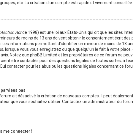
roupes, etc. La création d’un compte est rapide et vivement conseillée.
otection Act
de 1998) est une loi aux États-Unis qui dit que les sites Inte
 mineurs de moins de 13 ans doivent obtenir le consentement écrit des 
 de ces informations permettant d’identifier un mineur de moins de 13 an
us, lorsque vous vous enregistrez ou que quelqu’un le fait à votre place
on avis. Notez que phpBB Limited et les propriétaires de ce forum ne peu
uraient être contactés pour des questions légales de toutes sortes, à l’e
Qui contacter pour les abus ou les questions légales concernant ce foru
 parviens pas !
u forum ait désactivé la création de nouveaux comptes. Il peut également
lisateur que vous souhaitez utiliser. Contactez un administrateur du foru
as me connecter !