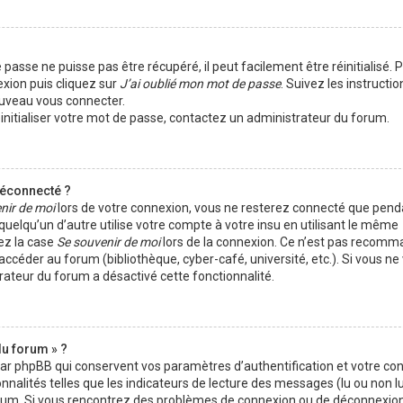
passe ne puisse pas être récupéré, il peut facilement être réinitialisé. 
exion puis cliquez sur
J’ai oublié mon mot de passe
. Suivez les instructio
ouveau vous connecter.
éinitialiser votre mot de passe, contactez un administrateur du forum.
déconnecté ?
nir de moi
lors de votre connexion, vous ne resterez connecté que pen
elqu’un d’autre utilise votre compte à votre insu en utilisant le même
ez la case
Se souvenir de moi
lors de la connexion. Ce n’est pas recomm
 accéder au forum (bibliothèque, cyber-café, université, etc.). Si vous n
trateur du forum a désactivé cette fonctionnalité.
du forum » ?
par phpBB qui conservent vos paramètres d’authentification et votre co
nnalités telles que les indicateurs de lecture des messages (lu ou non lu)
orum. Si vous rencontrez des problèmes de connexion ou de déconnexion