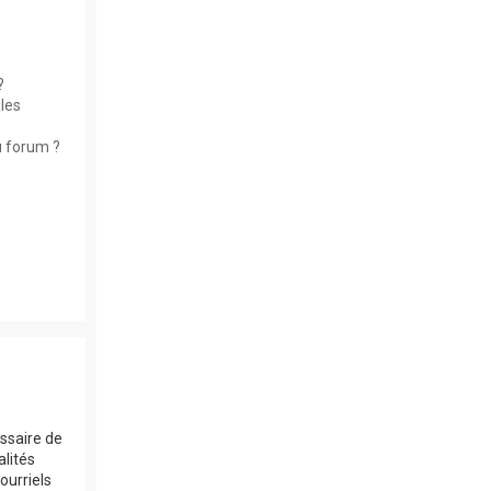
?
les
u forum ?
essaire de
alités
ourriels