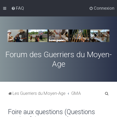
FAQ
Connexion
Forum des Guerriers du Moyen-
Age
R
Les Guerriers du Moyen-Age
GMA
e
c
Foire aux questions (Questions
h