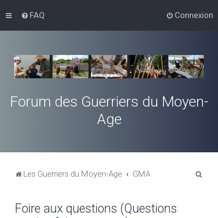
FAQ
Connexion
Forum des Guerriers du Moyen-
Age
R
Les Guerriers du Moyen-Age
GMA
e
c
Foire aux questions (Questions
h