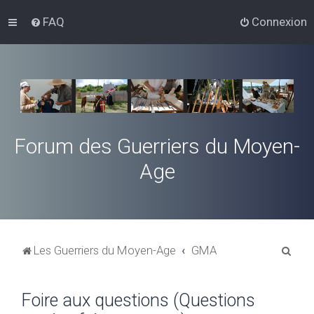
FAQ
Connexion
Forum des Guerriers du Moyen-
Age
R
Les Guerriers du Moyen-Age
GMA
e
c
Foire aux questions (Questions
h