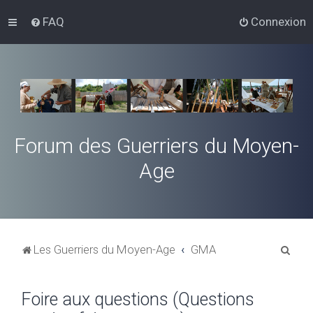
FAQ
Connexion
Forum des Guerriers du Moyen-
Age
R
Les Guerriers du Moyen-Age
GMA
e
c
Foire aux questions (Questions
h