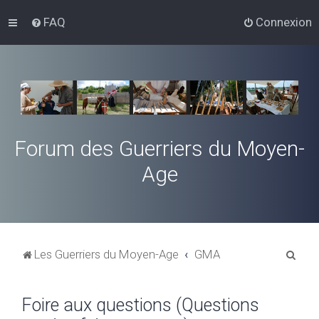
FAQ
Connexion
Forum des Guerriers du Moyen-
Age
R
Les Guerriers du Moyen-Age
GMA
e
c
Foire aux questions (Questions
h