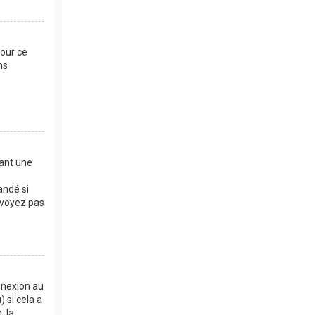
Pour ce
ns
dant une
andé si
e voyez pas
nnexion au
 si cela a
, la