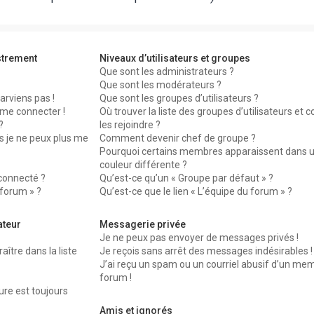
strement
Niveaux d’utilisateurs et groupes
Que sont les administrateurs ?
Que sont les modérateurs ?
arviens pas !
Que sont les groupes d’utilisateurs ?
 me connecter !
Où trouver la liste des groupes d’utilisateurs et
?
les rejoindre ?
s je ne peux plus me
Comment devenir chef de groupe ?
Pourquoi certains membres apparaissent dans 
couleur différente ?
connecté ?
Qu’est-ce qu’un « Groupe par défaut » ?
 forum » ?
Qu’est-ce que le lien « L’équipe du forum » ?
ateur
Messagerie privée
Je ne peux pas envoyer de messages privés !
re dans la liste
Je reçois sans arrêt des messages indésirables !
J’ai reçu un spam ou un courriel abusif d’un me
forum !
ure est toujours
Amis et ignorés