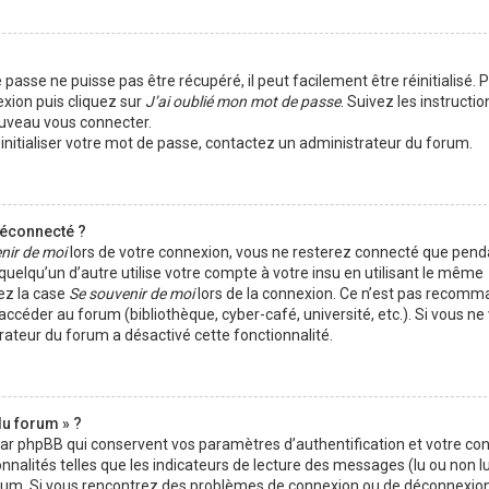
passe ne puisse pas être récupéré, il peut facilement être réinitialisé. 
exion puis cliquez sur
J’ai oublié mon mot de passe
. Suivez les instructio
ouveau vous connecter.
éinitialiser votre mot de passe, contactez un administrateur du forum.
déconnecté ?
nir de moi
lors de votre connexion, vous ne resterez connecté que pen
elqu’un d’autre utilise votre compte à votre insu en utilisant le même
ez la case
Se souvenir de moi
lors de la connexion. Ce n’est pas recomm
 accéder au forum (bibliothèque, cyber-café, université, etc.). Si vous n
trateur du forum a désactivé cette fonctionnalité.
du forum » ?
par phpBB qui conservent vos paramètres d’authentification et votre co
nnalités telles que les indicateurs de lecture des messages (lu ou non lu)
orum. Si vous rencontrez des problèmes de connexion ou de déconnexion