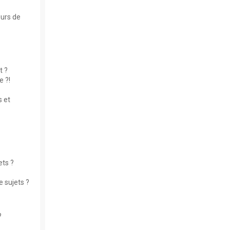
eurs de
t ?
 ?!
 et
ets ?
 sujets ?
?