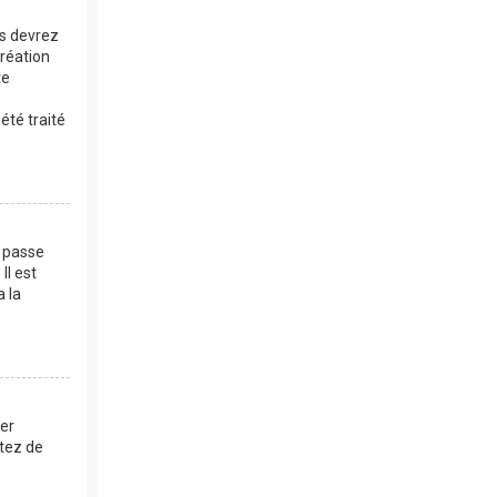
us devrez
création
te
été traité
e passe
Il est
a la
mer
ntez de