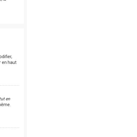
difier,
r en haut
ut en
-même.