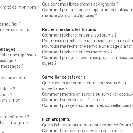
Que sont mes listes d’amis et d’ignorés ?
oximité de mon nom
Comment puis-je ajouter/supprimer des utilisat
ma liste d’amis ou d’ignorés ?
 modifier ?
Recherche dans les forums
n membre, on me
Comment rechercher dans les forums ?
Pourquoi ma recherche ne renvoie aucun résulta
Pourquoi ma recherche renvoie une page blanche
messages
Comment rechercher des membres ?
oster une réponse ?
Comment puis-je trouver mes propres messages
essage ?
sujets ?
s messages ?
Surveillance et favoris
’options à mon
Quelle est la différence entre les favoris et la
surveillance ?
ondage ?
Comment mettre en favoris ou surveiller des suj
forum ?
Comment surveiller des forums ?
hiers à mon
Comment puis-je supprimer mes surveillances de
n modérateur ?
Fichiers joints
dans la page de
Quels fichiers joints sont autorisés sur ce forum 
Comment trouver tous mes fichiers joints ?