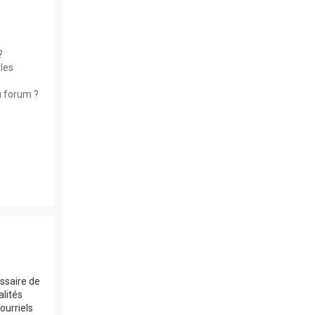
?
les
u forum ?
essaire de
alités
ourriels