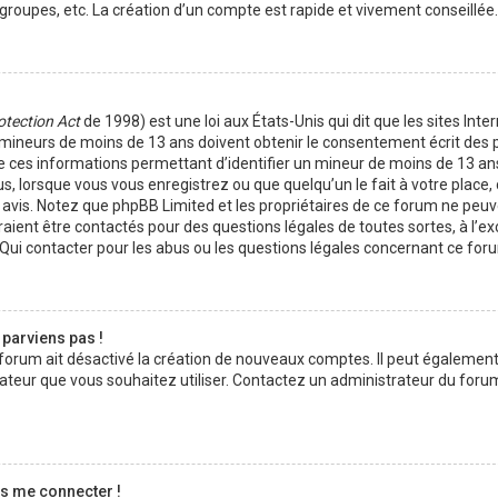
roupes, etc. La création d’un compte est rapide et vivement conseillée.
otection Act
de 1998) est une loi aux États-Unis qui dit que les sites Inte
 mineurs de moins de 13 ans doivent obtenir le consentement écrit des 
 de ces informations permettant d’identifier un mineur de moins de 13 an
us, lorsque vous vous enregistrez ou que quelqu’un le fait à votre place
on avis. Notez que phpBB Limited et les propriétaires de ce forum ne peu
uraient être contactés pour des questions légales de toutes sortes, à l’e
Qui contacter pour les abus ou les questions légales concernant ce foru
 parviens pas !
u forum ait désactivé la création de nouveaux comptes. Il peut également
lisateur que vous souhaitez utiliser. Contactez un administrateur du foru
as me connecter !