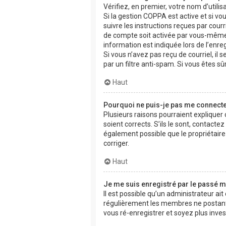
Vérifiez, en premier, votre nom d’utilisa
Si la gestion COPPA est active et si vo
suivre les instructions reçues par cou
de compte soit activée par vous-même 
information est indiquée lors de l’enre
Si vous n’avez pas reçu de courriel, il 
par un filtre anti-spam. Si vous êtes sû
Haut
Pourquoi ne puis-je pas me connecte
Plusieurs raisons pourraient expliquer
soient corrects. S’ils le sont, contacte
également possible que le propriétaire d
corriger.
Haut
Je me suis enregistré par le passé m
Il est possible qu’un administrateur ai
régulièrement les membres ne postant p
vous ré-enregistrer et soyez plus invest