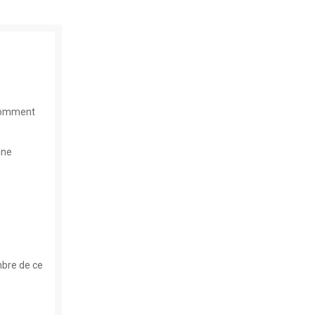
 comment
une
mbre de ce