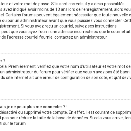
teur et votre mot de passe. S’ils sont corrects, il y a deux possibilités :
us avez indiqué avoir moins de 13 ans lors de l’enregistrement, alors vo
rriel. Certains forums peuvent également nécessiter que toute nouvelle 
ou par un administrateur avant que vous puissiez vous connecter. Cet
gistrement. Si vous avez reçu un courriel, suivez ses instructions.
se peut que vous ayez fourni une adresse incorrecte ou que le courriel ait 
r de l’adresse courriel fournie, contactez un administrateur.
r ?
 cela. Premièrement, vérifiez que votre nom d’utilisateur et votre mot d
z un administrateur du forum pour vérifier que vous n’avez pas été banni. 
u site Internet ait une erreur de configuration de son côté, et qu’il devr
ais je ne peux plus me connecter ?!
t désactivé ou supprimé votre compte. En effet, il est courant de suppri
as pour réduire la taille de la base de données. Si cela vous arrive, te
i sur le forum.