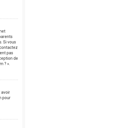
rnet
parents
s. Si vous
, contactez
vent pas
xception de
m ? ».
 avoir
m pour