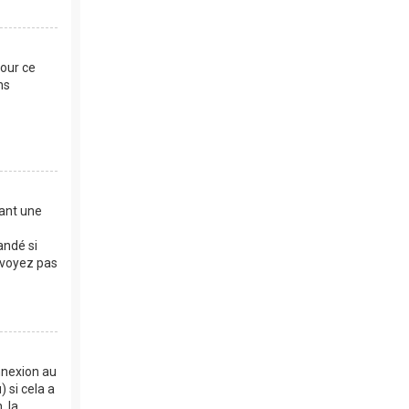
Pour ce
ns
dant une
andé si
e voyez pas
nnexion au
 si cela a
, la