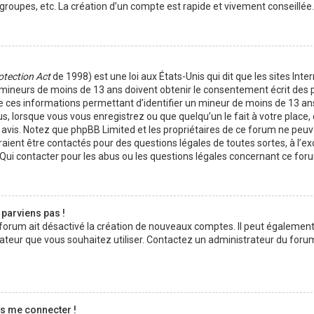
roupes, etc. La création d’un compte est rapide et vivement conseillée.
otection Act
de 1998) est une loi aux États-Unis qui dit que les sites Inte
 mineurs de moins de 13 ans doivent obtenir le consentement écrit des 
 de ces informations permettant d’identifier un mineur de moins de 13 an
us, lorsque vous vous enregistrez ou que quelqu’un le fait à votre place
on avis. Notez que phpBB Limited et les propriétaires de ce forum ne peu
uraient être contactés pour des questions légales de toutes sortes, à l’e
Qui contacter pour les abus ou les questions légales concernant ce foru
 parviens pas !
u forum ait désactivé la création de nouveaux comptes. Il peut également
lisateur que vous souhaitez utiliser. Contactez un administrateur du foru
as me connecter !