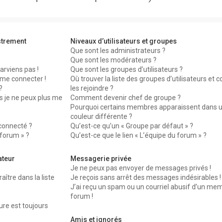
strement
Niveaux d’utilisateurs et groupes
Que sont les administrateurs ?
Que sont les modérateurs ?
arviens pas !
Que sont les groupes d’utilisateurs ?
 me connecter !
Où trouver la liste des groupes d’utilisateurs et
?
les rejoindre ?
s je ne peux plus me
Comment devenir chef de groupe ?
Pourquoi certains membres apparaissent dans 
couleur différente ?
connecté ?
Qu’est-ce qu’un « Groupe par défaut » ?
 forum » ?
Qu’est-ce que le lien « L’équipe du forum » ?
ateur
Messagerie privée
Je ne peux pas envoyer de messages privés !
re dans la liste
Je reçois sans arrêt des messages indésirables !
J’ai reçu un spam ou un courriel abusif d’un me
forum !
ure est toujours
Amis et ignorés