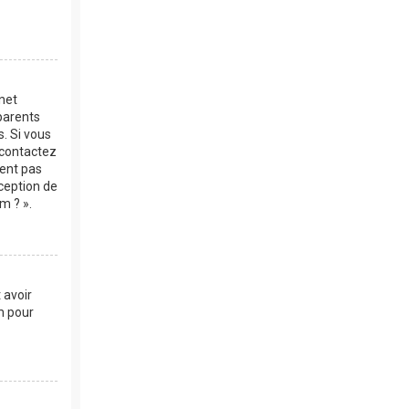
rnet
parents
s. Si vous
, contactez
vent pas
xception de
m ? ».
 avoir
m pour