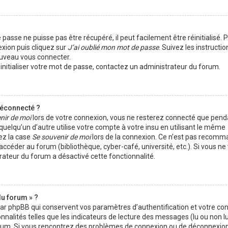
passe ne puisse pas être récupéré, il peut facilement être réinitialisé. 
exion puis cliquez sur
J’ai oublié mon mot de passe
. Suivez les instructio
ouveau vous connecter.
éinitialiser votre mot de passe, contactez un administrateur du forum.
déconnecté ?
nir de moi
lors de votre connexion, vous ne resterez connecté que pen
elqu’un d’autre utilise votre compte à votre insu en utilisant le même
ez la case
Se souvenir de moi
lors de la connexion. Ce n’est pas recomm
 accéder au forum (bibliothèque, cyber-café, université, etc.). Si vous n
trateur du forum a désactivé cette fonctionnalité.
du forum » ?
par phpBB qui conservent vos paramètres d’authentification et votre co
nnalités telles que les indicateurs de lecture des messages (lu ou non lu)
orum. Si vous rencontrez des problèmes de connexion ou de déconnexion