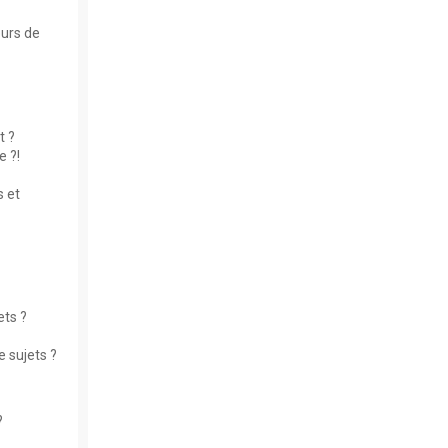
eurs de
t ?
 ?!
 et
ets ?
 sujets ?
?