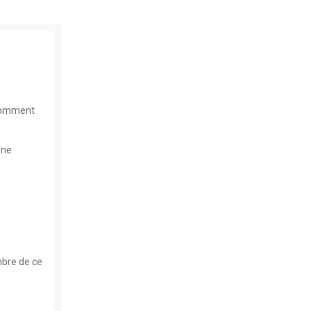
 comment
une
mbre de ce