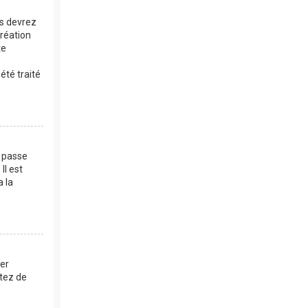
us devrez
création
te
été traité
e passe
Il est
a la
mer
ntez de