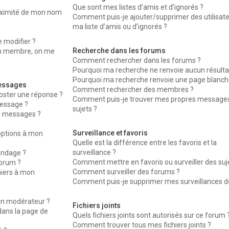
Que sont mes listes d’amis et d’ignorés ?
oximité de mon nom
Comment puis-je ajouter/supprimer des utilisat
ma liste d’amis ou d’ignorés ?
 modifier ?
Recherche dans les forums
n membre, on me
Comment rechercher dans les forums ?
Pourquoi ma recherche ne renvoie aucun résulta
Pourquoi ma recherche renvoie une page blanche
messages
Comment rechercher des membres ?
oster une réponse ?
Comment puis-je trouver mes propres messages
essage ?
sujets ?
s messages ?
Surveillance et favoris
’options à mon
Quelle est la différence entre les favoris et la
surveillance ?
ondage ?
Comment mettre en favoris ou surveiller des suj
forum ?
Comment surveiller des forums ?
hiers à mon
Comment puis-je supprimer mes surveillances de
n modérateur ?
Fichiers joints
dans la page de
Quels fichiers joints sont autorisés sur ce forum 
Comment trouver tous mes fichiers joints ?