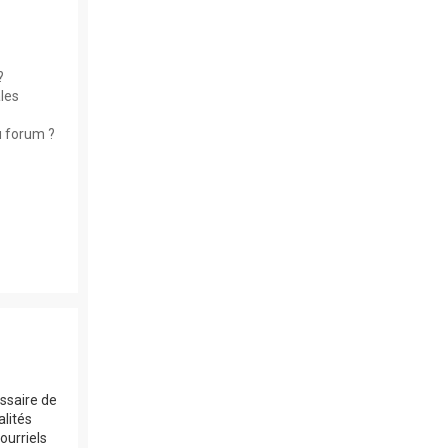
?
les
u forum ?
essaire de
alités
ourriels