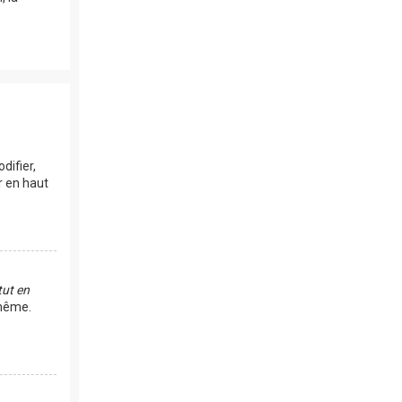
difier,
r en haut
ut en
-même.