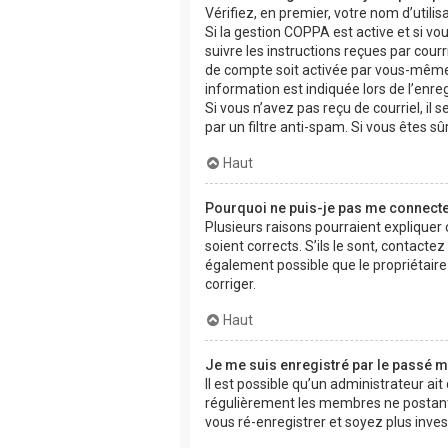
Vérifiez, en premier, votre nom d’utilisa
Si la gestion COPPA est active et si vo
suivre les instructions reçues par cou
de compte soit activée par vous-même 
information est indiquée lors de l’enre
Si vous n’avez pas reçu de courriel, il 
par un filtre anti-spam. Si vous êtes sû
Haut
Pourquoi ne puis-je pas me connecte
Plusieurs raisons pourraient expliquer
soient corrects. S’ils le sont, contacte
également possible que le propriétaire d
corriger.
Haut
Je me suis enregistré par le passé m
Il est possible qu’un administrateur ai
régulièrement les membres ne postant p
vous ré-enregistrer et soyez plus invest