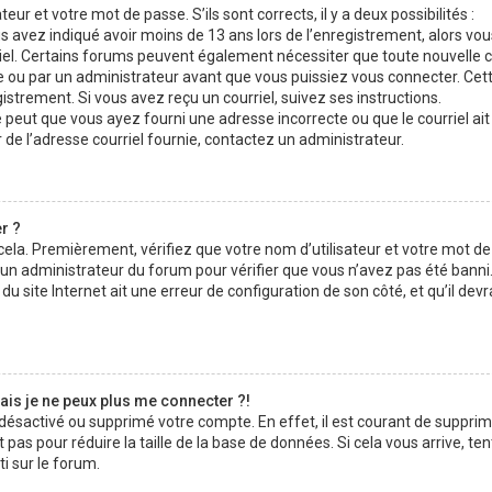
teur et votre mot de passe. S’ils sont corrects, il y a deux possibilités :
us avez indiqué avoir moins de 13 ans lors de l’enregistrement, alors vo
rriel. Certains forums peuvent également nécessiter que toute nouvelle 
ou par un administrateur avant que vous puissiez vous connecter. Cet
gistrement. Si vous avez reçu un courriel, suivez ses instructions.
se peut que vous ayez fourni une adresse incorrecte ou que le courriel ait 
r de l’adresse courriel fournie, contactez un administrateur.
r ?
 cela. Premièrement, vérifiez que votre nom d’utilisateur et votre mot d
z un administrateur du forum pour vérifier que vous n’avez pas été banni. 
u site Internet ait une erreur de configuration de son côté, et qu’il devr
ais je ne peux plus me connecter ?!
t désactivé ou supprimé votre compte. En effet, il est courant de suppri
as pour réduire la taille de la base de données. Si cela vous arrive, te
i sur le forum.