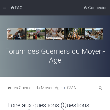
FAQ
Connexion
Forum des Guerriers du Moyen-
Age
R
Les Guerriers du Moyen-Age
GMA
e
c
Foire aux questions (Questions
h