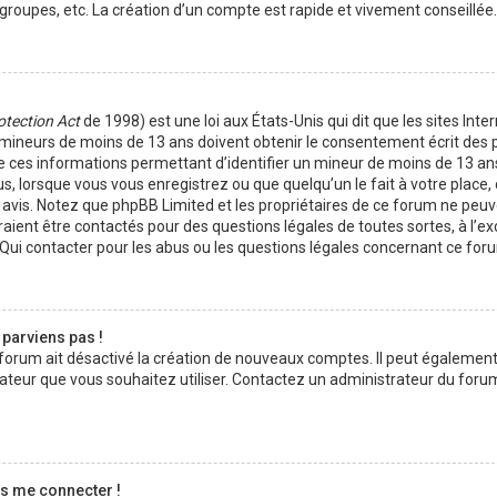
roupes, etc. La création d’un compte est rapide et vivement conseillée.
otection Act
de 1998) est une loi aux États-Unis qui dit que les sites Inte
 mineurs de moins de 13 ans doivent obtenir le consentement écrit des 
 de ces informations permettant d’identifier un mineur de moins de 13 an
us, lorsque vous vous enregistrez ou que quelqu’un le fait à votre place
on avis. Notez que phpBB Limited et les propriétaires de ce forum ne peu
uraient être contactés pour des questions légales de toutes sortes, à l’e
Qui contacter pour les abus ou les questions légales concernant ce foru
 parviens pas !
u forum ait désactivé la création de nouveaux comptes. Il peut également
lisateur que vous souhaitez utiliser. Contactez un administrateur du foru
as me connecter !