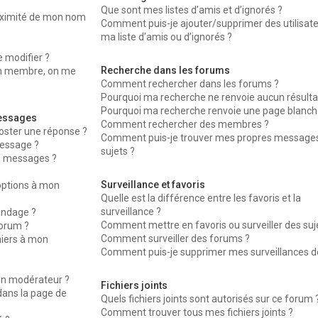
Que sont mes listes d’amis et d’ignorés ?
oximité de mon nom
Comment puis-je ajouter/supprimer des utilisat
ma liste d’amis ou d’ignorés ?
 modifier ?
Recherche dans les forums
n membre, on me
Comment rechercher dans les forums ?
Pourquoi ma recherche ne renvoie aucun résulta
Pourquoi ma recherche renvoie une page blanche
messages
Comment rechercher des membres ?
oster une réponse ?
Comment puis-je trouver mes propres messages
essage ?
sujets ?
s messages ?
Surveillance et favoris
’options à mon
Quelle est la différence entre les favoris et la
surveillance ?
ondage ?
Comment mettre en favoris ou surveiller des suj
forum ?
Comment surveiller des forums ?
hiers à mon
Comment puis-je supprimer mes surveillances de
n modérateur ?
Fichiers joints
dans la page de
Quels fichiers joints sont autorisés sur ce forum 
Comment trouver tous mes fichiers joints ?