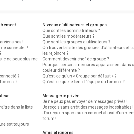
strement
Niveaux d’utilisateurs et groupes
Que sont les administrateurs ?
Que sont les modérateurs ?
arviens pas !
Que sont les groupes d’utilisateurs ?
 me connecter !
Où trouver la liste des groupes d’utilisateurs et
?
les rejoindre ?
s je ne peux plus me
Comment devenir chef de groupe ?
Pourquoi certains membres apparaissent dans 
couleur différente ?
connecté ?
Qu’est-ce qu’un « Groupe par défaut » ?
 forum » ?
Qu’est-ce que le lien « L’équipe du forum » ?
ateur
Messagerie privée
Je ne peux pas envoyer de messages privés !
re dans la liste
Je reçois sans arrêt des messages indésirables !
J’ai reçu un spam ou un courriel abusif d’un me
forum !
ure est toujours
Amis et ignorés