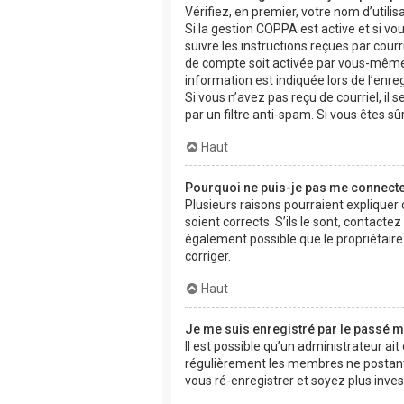
Vérifiez, en premier, votre nom d’utilisa
Si la gestion COPPA est active et si vo
suivre les instructions reçues par cou
de compte soit activée par vous-même 
information est indiquée lors de l’enre
Si vous n’avez pas reçu de courriel, il 
par un filtre anti-spam. Si vous êtes sû
Haut
Pourquoi ne puis-je pas me connecte
Plusieurs raisons pourraient expliquer
soient corrects. S’ils le sont, contacte
également possible que le propriétaire d
corriger.
Haut
Je me suis enregistré par le passé m
Il est possible qu’un administrateur ai
régulièrement les membres ne postant p
vous ré-enregistrer et soyez plus invest