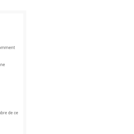
 comment
une
mbre de ce