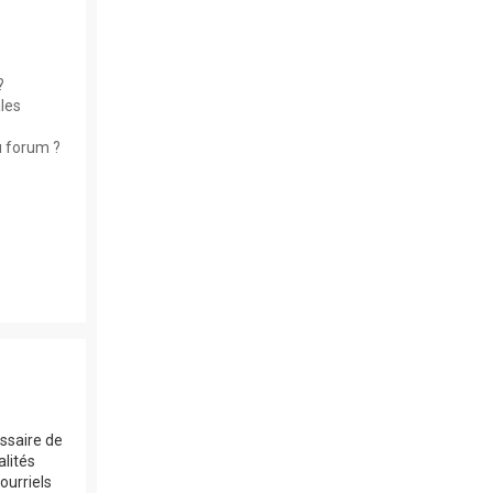
?
les
u forum ?
essaire de
alités
ourriels