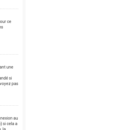
Pour ce
ns
dant une
andé si
e voyez pas
nnexion au
 si cela a
, la