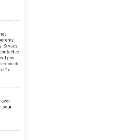
rnet
parents
s. Si vous
, contactez
vent pas
xception de
m ? ».
 avoir
m pour