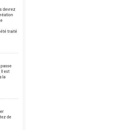
us devrez
création
te
été traité
e passe
Il est
a la
mer
ntez de