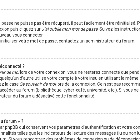
passe ne puisse pas être récupéré, il peut facilement être réinitialisé. 
exion puis cliquez sur
J’ai oublié mon mot de passe
. Suivez les instructio
ouveau vous connecter.
éinitialiser votre mot de passe, contactez un administrateur du forum.
déconnecté ?
nir de moi
lors de votre connexion, vous ne resterez connecté que pen
elqu’un d’autre utilise votre compte à votre insu en utilisant le même
ez la case
Se souvenir de moi
lors de la connexion. Ce n’est pas recomm
 accéder au forum (bibliothèque, cyber-café, université, etc.). Si vous n
trateur du forum a désactivé cette fonctionnalité.
du forum » ?
par phpBB qui conservent vos paramètres d’authentification et votre co
nnalités telles que les indicateurs de lecture des messages (lu ou non lu)
orum. Si vous rencontrez des problèmes de connexion ou de déconnexion