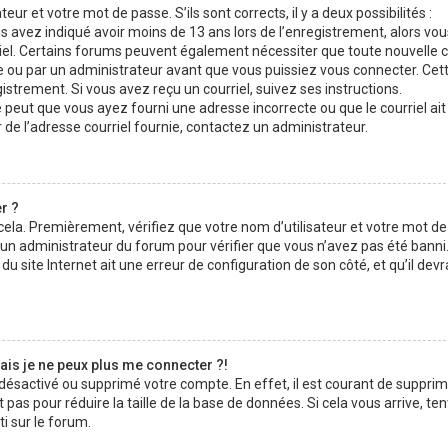
teur et votre mot de passe. S’ils sont corrects, il y a deux possibilités :
us avez indiqué avoir moins de 13 ans lors de l’enregistrement, alors vo
rriel. Certains forums peuvent également nécessiter que toute nouvelle 
ou par un administrateur avant que vous puissiez vous connecter. Cet
gistrement. Si vous avez reçu un courriel, suivez ses instructions.
se peut que vous ayez fourni une adresse incorrecte ou que le courriel ait 
r de l’adresse courriel fournie, contactez un administrateur.
r ?
 cela. Premièrement, vérifiez que votre nom d’utilisateur et votre mot d
z un administrateur du forum pour vérifier que vous n’avez pas été banni. 
u site Internet ait une erreur de configuration de son côté, et qu’il devr
ais je ne peux plus me connecter ?!
t désactivé ou supprimé votre compte. En effet, il est courant de suppri
as pour réduire la taille de la base de données. Si cela vous arrive, te
i sur le forum.