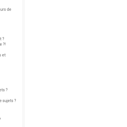
eurs de
t ?
 ?!
 et
ets ?
 sujets ?
?