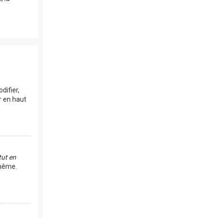
difier,
r en haut
ut en
-même.