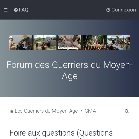
FAQ
Connexion
Forum des Guerriers du Moyen-
Age
R
Les Guerriers du Moyen-Age
GMA
e
c
Foire aux questions (Questions
h