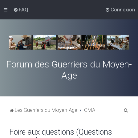
FAQ
Connexion
Forum des Guerriers du Moyen-
Age
R
Les Guerriers du Moyen-Age
GMA
e
c
Foire aux questions (Questions
h