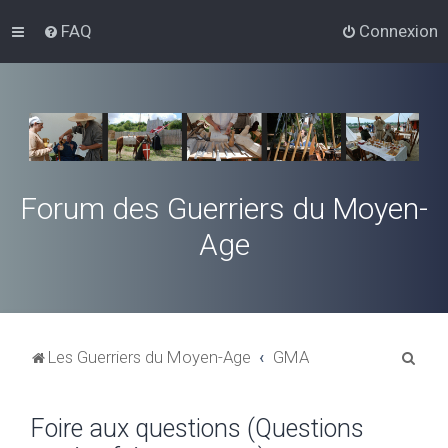
FAQ
Connexion
Forum des Guerriers du Moyen-
Age
R
Les Guerriers du Moyen-Age
GMA
e
c
Foire aux questions (Questions
h